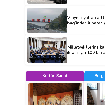
Vinyet fiyatları artt
bugünden itibaren 
Milletvekillerine ka
ikramı için 100 bin 
Kültür-Sanat
Bulga