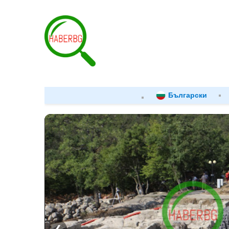
Български
❮