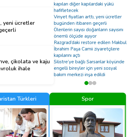
kapıları diğer kapılardaki yükü
hafifletecek
Vinyet fiyatları arttı, yeni ücretler
ı, yeni ücretler
bugünden itibaren geçerli
geçerli
Ölenlerin sayısı doğanların sayısını
önemli ölçüde aşıyor
Razgrad’daki restore edilen Makbul
İbrahim Paşa Camii ziyaretçilere
kapılarını açtı
hve, çikolata ve kaju
Silistre’ye bağlı Sarsanlar köyünde
avroluk ihale
engelli bireyler için yeni sosyal
bakım merkezi inşa edildi
ristan Türkleri
Spor