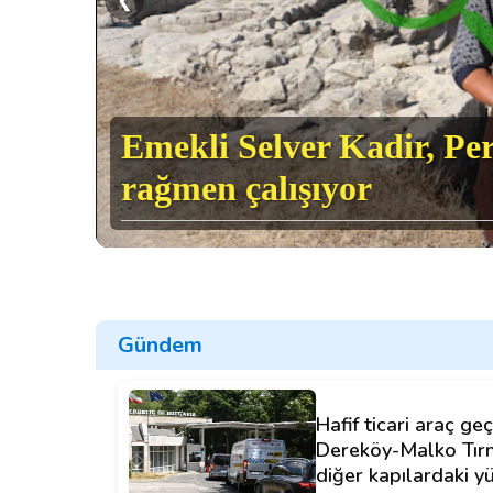
Emekli Selver Kadir, Per
ildi
rağmen çalışıyor
Gündem
Hafif ticari araç geç
Dereköy-Malko Tırn
diğer kapılardaki y