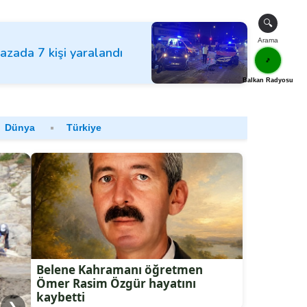
🔍
Arama
kazada 7 kişi yaralandı
🎵
Balkan Radyosu
Dünya
Türkiye
Belene Kahramanı öğretmen
Ömer Rasim Özgür hayatını
kaybetti
❯