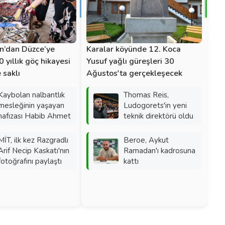
n’dan Düzce’ye
Karalar köyünde 12. Koca
 yıllık göç hikayesi
Yusuf yağlı güreşleri 30
 saklı
Ağustos'ta gerçekleşecek
Kaybolan nalbantlık
Thomas Reis,
mesleğinin yaşayan
Ludogorets'in yeni
hafızası Habib Ahmet
teknik direktörü oldu
MİT, ilk kez Razgradlı
Beroe, Aykut
Arif Necip Kaskatı'nın
Ramadan'ı kadrosuna
fotoğrafını paylaştı
kattı