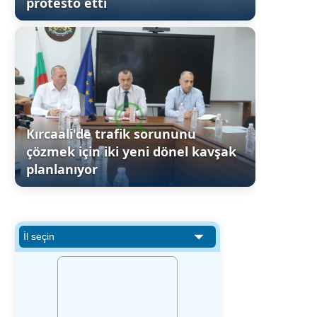
protesto etti
Kırcaali'de trafik sorununu
çözmek için iki yeni dönel kavşak
planlanıyor