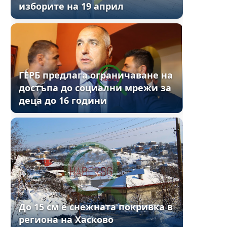
изборите на 19 април
ГЕРБ предлага ограничаване на
достъпа до социални мрежи за
деца до 16 години
До 15 см е снежната покривка в
региона на Хасково