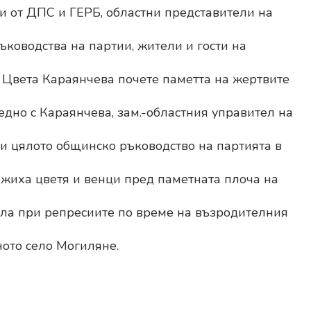
и от ДПС и ГЕРБ, областни представители на
ководства на партии, жители и гости на
 Цвета Караянчева почете паметта на жертвите
едно с Караянчева, зам.-областния управител на
и цялото общинско ръководство на партията в
жиха цветя и венци пред паметната плоча на
ала при репресиите по време на възродителния
ното село Могиляне.