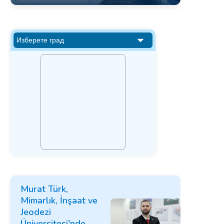
Murat Türk,
Mimarlık, İnşaat ve
Jeodezi
Üniversitesi'nde