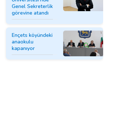
Genel Sekreterlik
görevine atandı
Ençets köyündeki
anaokulu
kapanıyor