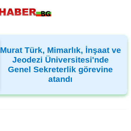
Murat Türk, Mimarlık, İnşaat ve
Jeodezi Üniversitesi'nde
Genel Sekreterlik görevine
atandı