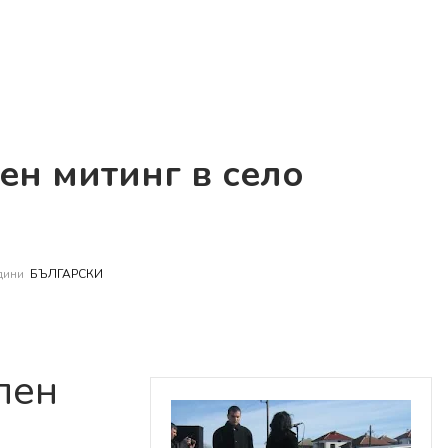
ен митинг в село
дини
БЪЛГАРСКИ
лен
о