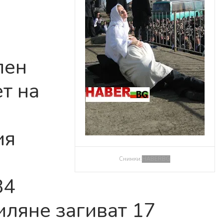
лен
т на
ия
Снимки:
HABERBG
84
иляне загиват 17