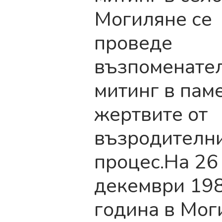
Могиляне се
проведе
възпоменате
митинг в паме
жертвите от
възродителн
процес.На 26
декември 19
година в Мог