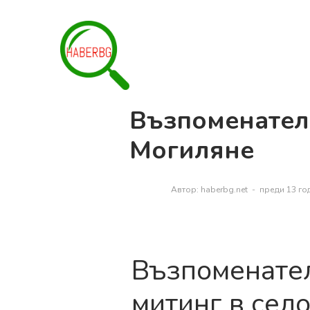
Възпоменател
Могиляне
преди 13 го
Възпоменате
митинг в сел