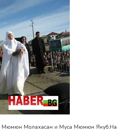
е Мюмюн Молахасан и Муса Мюмюн Якуб.На