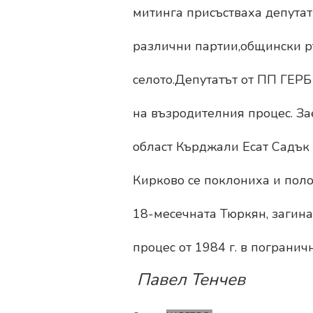
митинга присъстваха депутат
различни партии,общински ръ
селото.Депутатът от ПП ГЕРБ
на възродителния процес. За
област Кърджали Есат Садък 
Кирково се поклониха и поло
18-месечната Тюркян, загин
процес от 1984 г. в погранич
Павел Тенчев