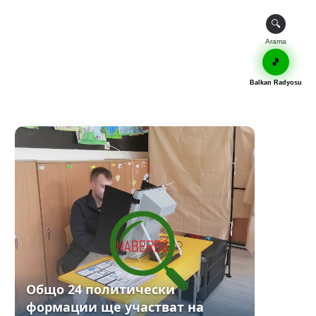
🔍
Arama
🎵
Balkan Radyosu
Общо 24 политически
формации ще участват на