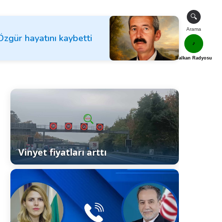
🔍
Arama
gür hayatını kaybetti
🎵
Balkan Radyosu
Vinyet fiyatları arttı