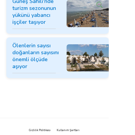
Güneş Sahili'nde
turizm sezonunun
yükünü yabancı
işçiler taşıyor
Ölenlerin sayısı
doğanların sayısını
önemli ölçüde
aşıyor
Gizlilik Politikası
Kullanım Şartları