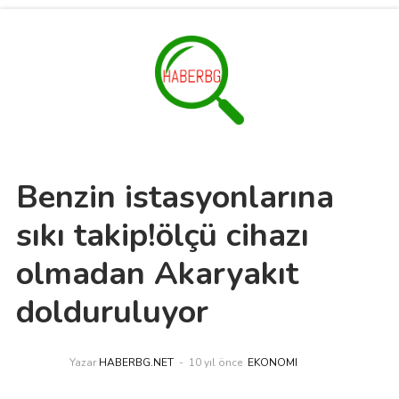
Benzin istasyonlarına
sıkı takip!ölçü cihazı
olmadan Akaryakıt
dolduruluyor
Yazar
HABERBG.NET
10 yıl önce
EKONOMI