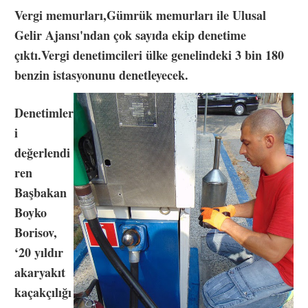
Vergi memurları,Gümrük memurları ile Ulusal
Gelir Ajansı'ndan çok sayıda ekip denetime
çıktı.
Vergi denetimcileri ülke genelindeki 3 bin 180
benzin istasyonunu denetleyecek.
Denetimler
i
değerlendi
ren
Başbakan
Boyko
Borisov,
‘20 yıldır
akaryakıt
kaçakçılığı