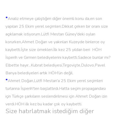
*
Analiz etmeye çalıştığım diğer önemli konu da,en son
yapılan 25 Ekim yerel seçimleri.Dikkat çeken bir oranı size
açıklamak istiyorum.Lütfi Mestan Güney'deki oyları
korurken,Ahmet Doğan ve yakınları Kuzeyde binlerce oy
kaybetti.İşte size örnekleri.İlk kez 25 yıldan beri HÖH
İsperih ve Gırmen belediyelerini kaybetti.Sadece bunlar mı?
Elbette hayır...Kubrat belediyesi,Tırgovişte,Dulovo,Pavel
Banya belediyeleri artık HÖH'ün değil.
*
Ahmet Doğan,Lütfi Mestan'a 25 Ekim yerel seçimleri
turlarına İsperih'ten başlattırdı.Hatta seçim propagandası
için Türkçe şarkıların seslendirilmesi için Ahmet Doğan izin
verdi.HÖH ilk kez bu kadar çok oy kaybetti.
Size hatırlatmak istediğim diğer