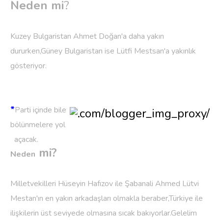
Neden mi
?
Kuzey Bulgaristan Ahmet Doğan'a daha yakın
dururken,Güney Bulgaristan ise Lütfi Mestsan'a yakınlık
gösteriyor.
*
Parti içinde bile
bölünmelere yol
açacak.
mi?
Neden
Milletvekilleri Hüseyin Hafızov ile Şabanali Ahmed Lütvi
Mestan'ın en yakın arkadaşları olmakla beraber,Türkiye ile
ilişkilerin üst seviyede olmasına sıcak bakıyorlar.Gelelim