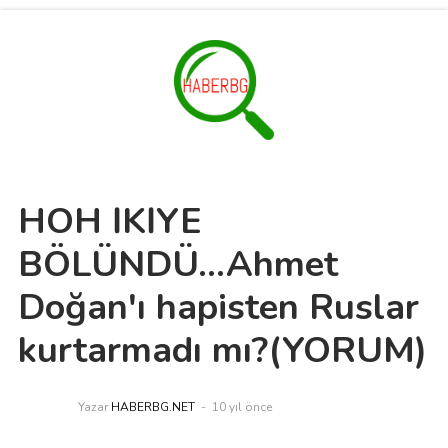
HÖH İKİYE
BÖLÜNDÜ...Ahmet
Doğan'ı hapisten Ruslar
kurtarmadı mı?(YORUM)
Yazar
HABERBG.NET
10 yıl önce