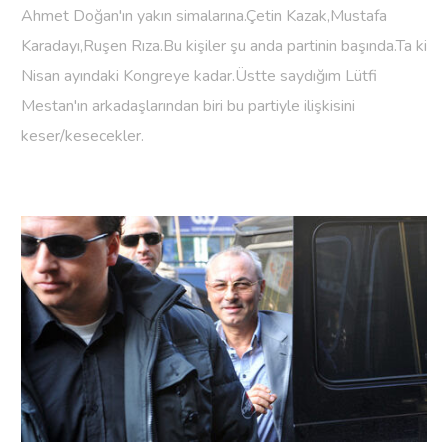
Ahmet Doğan'ın yakın simalarına.Çetin Kazak,Mustafa
Karadayı,Ruşen Rıza.Bu kişiler şu anda partinin başında.Ta ki
Nisan ayındaki Kongreye kadar.Üstte saydığım Lütfi
Mestan'ın arkadaşlarından biri bu partiyle ilişkisini
keser/kesecekler.