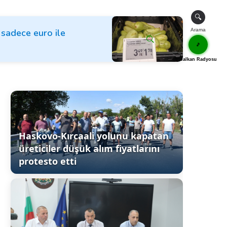
🔍
k sadece euro ile
Arama
🎵
Balkan Radyosu
Haskovo-Kırcaali yolunu kapatan
üreticiler düşük alım fiyatlarını
protesto etti