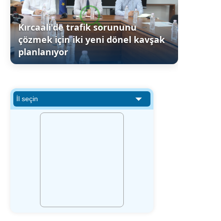
Kırcaali'de trafik sorununu
çözmek için iki yeni dönel kavşak
planlanıyor