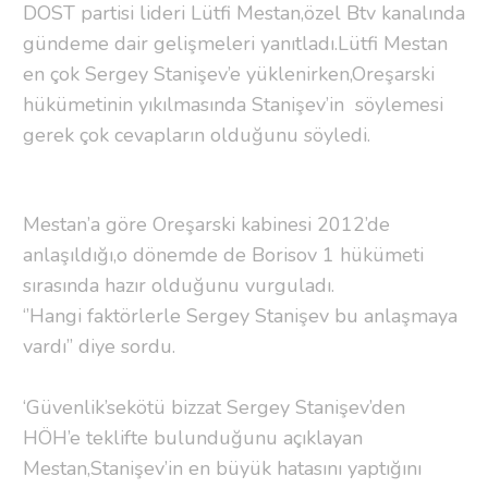
DOST partisi lideri Lütfi Mestan,özel Btv kanalında
gündeme dair gelişmeleri yanıtladı.Lütfi Mestan
en çok Sergey Stanişev’e yüklenirken,Oreşarski
hükümetinin yıkılmasında Stanişev’in söylemesi
gerek çok cevapların olduğunu söyledi.
Mestan’a göre Oreşarski kabinesi 2012’de
anlaşıldığı,o dönemde de Borisov 1 hükümeti
sırasında hazır olduğunu vurguladı.
‘’Hangi faktörlerle Sergey Stanişev bu anlaşmaya
vardı’’ diye sordu.
‘Güvenlik’sekötü bizzat Sergey Stanişev’den
HÖH’e teklifte bulunduğunu açıklayan
Mestan,Stanişev’in en büyük hatasını yaptığını