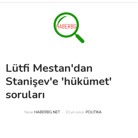
Lütfi Mestan'dan
Stanişev'e 'hükümet'
soruları
Yazar
HABERBG.NET
10 yıl önce
POLITIKA