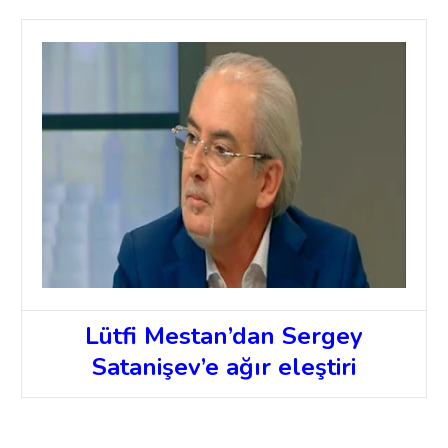
Lütfi Mestan’dan Sergey
Satanişev’e ağır eleştiri