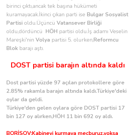
birinci çıktı,ancak tek başına hükümeti
kuramayacak.İkinci çıkan parti ise
Bulgar Sosyalist
Partisi
oldu.Üçüncü
Vatansever Birliği
oldu,dördüncü
HÖH
partisi oldu.İş adamı Veselin
Mareşki'nin
Volya
partisi 5. olurken,
Reformcu
Blok
barajı aştı.
DOST partisi barajın altında kaldı
Dost partisi yüzde 97 açılan protokollere göre
2.85% rakamla barajın altında kaldı.Türkiye'deki
oylar da geldi.
Türkiye'den gelen oylara göre DOST partisi 17
bin 127 oy alırken,HÖH 11 bin 692 oy aldı.
BORİSOV:Kabineyi kurmaya mecburuz,yoksa