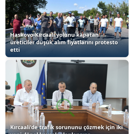
Haskovo-Kırcaali yolunu kapatan
üreticiler düşük alım fiyatlarını protesto
etti
Kırcaali'de trafik sorununu çözmek için iki