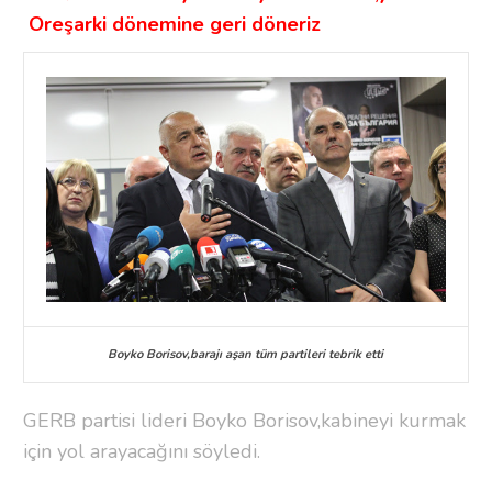
Oreşarki dönemine geri döneriz
Boyko Borisov,barajı aşan tüm partileri tebrik etti
GERB partisi lideri Boyko Borisov,kabineyi kurmak
için yol arayacağını söyledi.