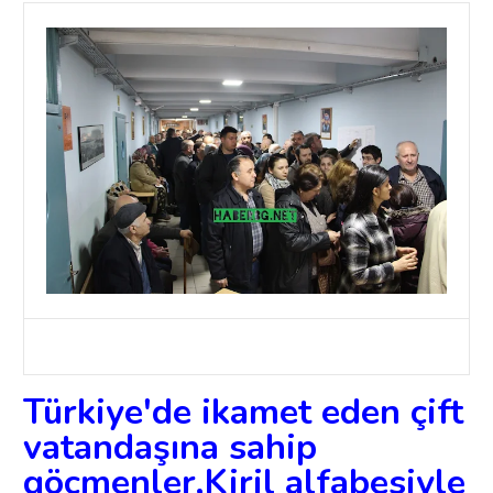
Türkiye'de ikamet eden çift
vatandaşına sahip
göçmenler,Kiril alfabesiyle