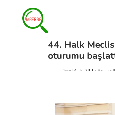
44. Halk Meclisi
oturumu başlat
Yazar
HABERBG.NET
9 yıl önce
B