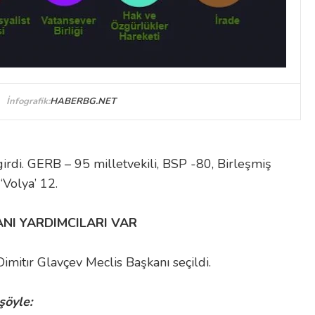
İnfografik:
HABERBG.NET
girdi. GERB – 95 milletvekili, BSP -80, Birleşmiş
‘Volya’ 12.
NI YARDIMCILARI VAR
Dimitır Glavçev Meclis Başkanı seçildi.
şöyle: