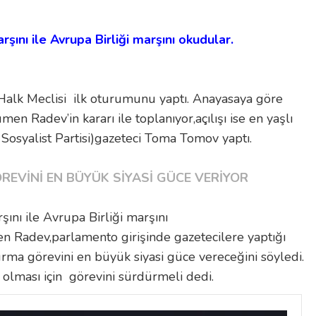
rşını ile Avrupa Birliği marşını okudular.
. Halk Meclisi ilk oturumunu yaptı. Anayasaya göre
Radev’in kararı ile toplanıyor,açılışı ise en yaşlı
 Sosyalist Partisi)gazeteci Toma Tomov yaptı.
EVİNİ EN BÜYÜK SİYASİ GÜCE VERİYOR
şını ile Avrupa Birliği marşını
Radev,parlamento girişinde gazetecilere yaptığı
ma görevini en büyük siyasi güce vereceğini söyledi.
r olması için görevini sürdürmeli dedi.