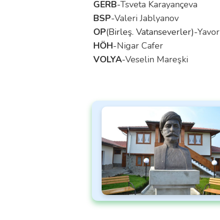
GERB
-
Tsveta Karayançeva
BSP
-
Valeri Jablyanov
OP
(Birleş. Vatanseverler)-
Yavor
HÖH
-
Nigar Cafer
VOLYA
-
Veselin Mareşki