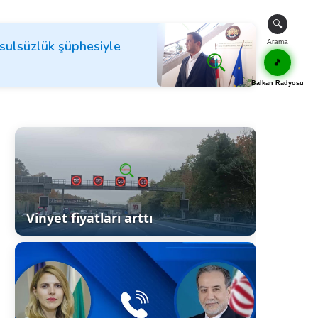
🔍
sulsüzlük şüphesiyle
Arama
🎵
Balkan Radyosu
Vinyet fiyatları arttı