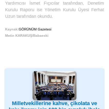
Yardımcısı İsmet Fıçıcılar tarafından, Denetim
Kurulu Raporu ise Yönetim Kurulu Üyesi Ferhat
Uzun tarafından okundu.
Kaynak:
GÖRÜNÜM Gazetesi
Metin KARAKUŞ/Babaeski
Milletvekillerine kahve, çikolata ve