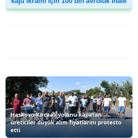
kaju ikramı için 100 bin avroluk ihale
Haskovo-Kırcaali yolunu kapatan
üreticiler düşük alım fiyatlarını protesto
etti