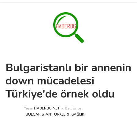
Bulgaristanlı bir annenin
down mücadelesi
Türkiye'de örnek oldu
Yazar
HABERBG.NET
9 yıl önce
BULGARISTAN TÜRKLERI
,
SAĞLIK