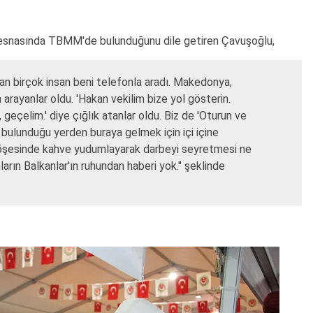
esnasında TBMM'de bulunduğunu dile getiren Çavuşoğlu,
n birçok insan beni telefonla aradı. Makedonya,
arayanlar oldu. 'Hakan vekilim bize yol gösterin.
 geçelim.' diye çığlık atanlar oldu. Biz de 'Oturun ve
ı bulunduğu yerden buraya gelmek için içi içine
n köşesinde kahve yudumlayarak darbeyi seyretmesi ne
arın Balkanlar'ın ruhundan haberi yok." şeklinde