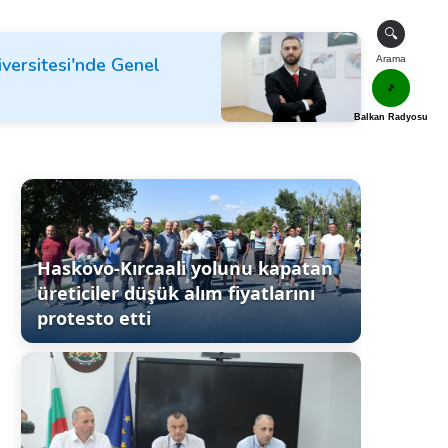
🔍
iversitesi'nde Genel
Arama
🎵
Balkan Radyosu
Haskovo-Kırcaali yolunu kapatan
üreticiler düşük alım fiyatlarını
protesto etti