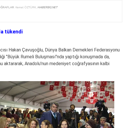
OĞRAFLAR
: Kemal ÖZTÜRK,
HABERBG.NET
da tükendi
cısı Hakan Çavuşoğlu, Dünya Balkan Dernekleri Federasyonu
diği "Büyük Rumeli Buluşması"nda yaptığı konuşmada da,
unu aktararak, Anadolu'nun medeniyet coğrafyasının kalbi