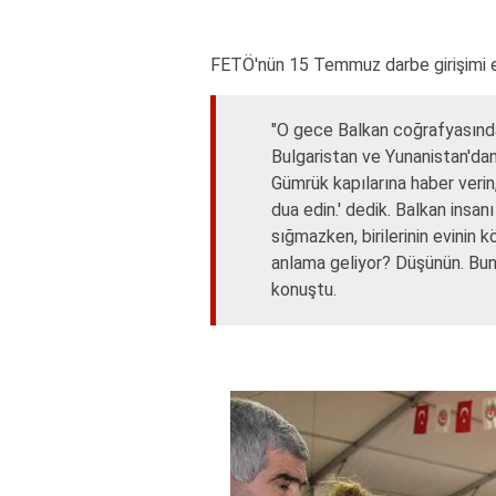
FETÖ'nün 15 Temmuz darbe girişimi 
"O gece Balkan coğrafyasında
Bulgaristan ve Yunanistan'dan 
Gümrük kapılarına haber verin,
dua edin.' dedik. Balkan insan
sığmazken, birilerinin evini
anlama geliyor? Düşünün. Bunl
konuştu.