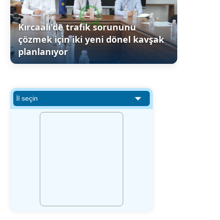
Kırcaali'de trafik sorununu
çözmek için iki yeni dönel kavşak
planlanıyor