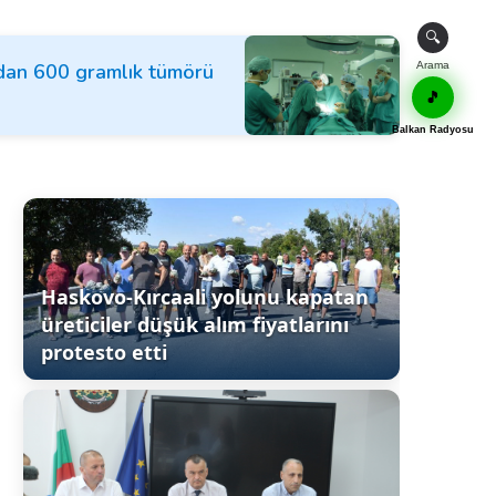
🔍
ndan 600 gramlık tümörü
Arama
🎵
Balkan Radyosu
Haskovo-Kırcaali yolunu kapatan
üreticiler düşük alım fiyatlarını
protesto etti