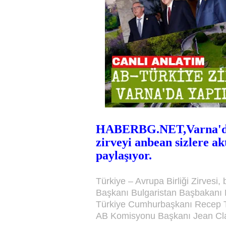
HABERBG.NET,Varna'dak
zirveyi anbean sizlere ak
paylaşıyor.
Türkiye – Avrupa Birliği Zirves
Başkanı Bulgaristan Başbakanı 
Türkiye Cumhurbaşkanı Recep T
AB Komisyonu Başkanı Jean Clau