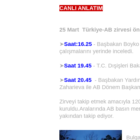
CANLI ANLATIM
25 Mart Türkiye-AB zirvesi ön
➤
Saat:16.25
- Başbakan Boyko B
çalışmalarını yerinde inceledi.
➤
Saat 19.45
- T.C. Dışişleri Ba
➤
Saat 20.45
-
Başbakan Yardım
Zaharieva ile AB Dönem Başkanı
Zirveyi takip etmek amacıyla 1
kuruldu.Aralarında AB basın men
yakından takip ediyor.
Bulga