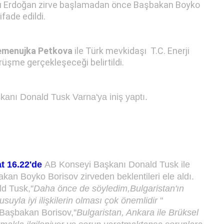
Erdoğan zirve başlamadan önce Başbakan Boyko
fade edildi.
emenujka Petkova
ile Türk mevkidaşı
T.C. Enerji
rüşme gerçekleşeceği belirtildi.
anı Donald Tusk Varna'ya iniş yaptı.
t 16.22'de
AB Konseyi Başkanı Donald Tusk ile
kan Boyko Borisov zirveden beklentileri ele aldı.
d Tusk,''
Daha önce de söyledim,Bulgaristan'ın
suyla iyi ilişkilerin olması çok önemlidir
''
.Başbakan Borisov,''
Bulgaristan, Ankara ile Brüksel