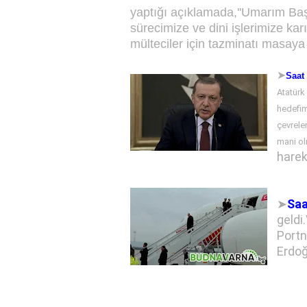
yaptığı açıklamada,''Umarım Baş
sürecimize ve dini işlerimize k
mülteciler için tazminatı masaya y
➤
Saat
Atatürk
hedefim
çevreler
mani ol
harek
➤
Saa
geldi
Portn
Erdoğ