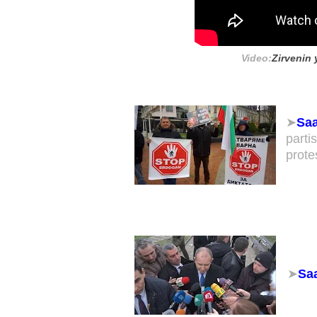
Video:
Zirvenin 
➤
Saa
parti
protes
➤
Saa