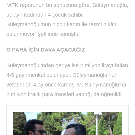
“ATK raporunun bu sonucuna göre, Süleymanoğlu,
üç ayrı kadından 4 çocuk sahibi.
Süleymanoğlu’nun hiçbir kadın ile resmi nikâhı
bulunmuyor” şeklinde konuştu.
O PARA İÇİN DAVA AÇACAĞIZ
Süleymanoğlu’ndan geriye ise 2 milyon lirayı bulan
4-5 gayrimenkul bulunuyor. Süleymanoğlu’nun
vefatından 4 ay önce kardeşi M. Süleymanoğlu’na
2 milyon liralık para transferi yaptığı da öğrenildi.