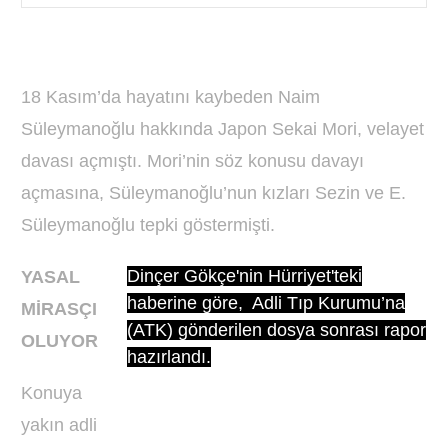
18 Kasım’da hayatını kaybeden Naim
Süleymanoğlu hakkında Japon Sekai Mori, velayet
davası açmıştı. Mori’nin söz konusu davayı
açmasına, Süleymanoğlu’nun kızları Sezin ve E.
Süleymanoğlu tepki göstermişti.
Dinçer Gökçe'nin Hürriyet'teki
YASAL
haberine göre, Adli Tıp Kurumu’na
MİRASÇI
(ATK) gönderilen dosya sonrası rapor
OLUYOR
hazırlandı.
Konuya
yakın adli