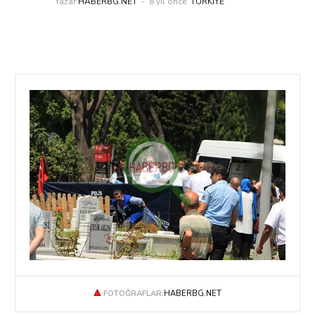
Yazar
HABERBG.NET
8 yıl önce
TÜRKIYE
🔺
FOTOĞRAFLAR:
HABERBG.NET