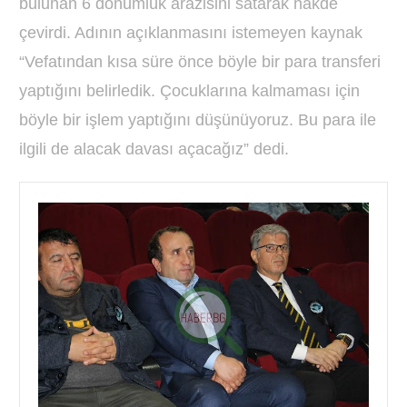
bulunan 6 dönümlük arazisini satarak nakde
çevirdi. Adının açıklanmasını istemeyen kaynak
“Vefatından kısa süre önce böyle bir para transferi
yaptığını belirledik. Çocuklarına kalmaması için
böyle bir işlem yaptığını düşünüyoruz. Bu para ile
ilgili de alacak davası açacağız” dedi.