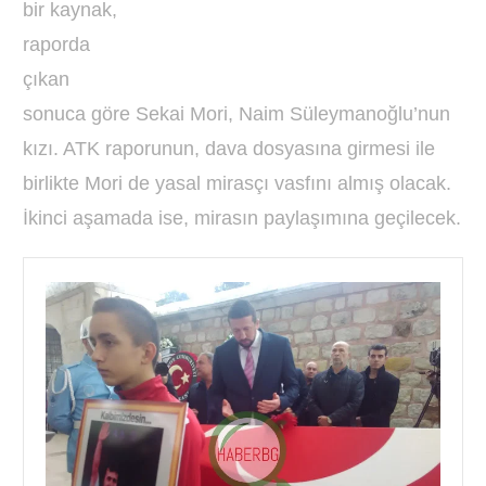
bir kaynak,
raporda
çıkan
sonuca göre Sekai Mori, Naim Süleymanoğlu’nun
kızı. ATK raporunun, dava dosyasına girmesi ile
birlikte Mori de yasal mirasçı vasfını almış olacak.
İkinci aşamada ise, mirasın paylaşımına geçilecek.