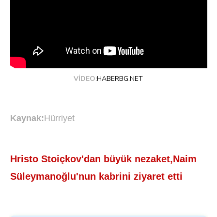
VİDEO:
HABERBG.NET
Kaynak:
Hürriyet
Hristo Stoiçkov'dan büyük nezaket,Naim
Süleymanoğlu'nun kabrini ziyaret etti