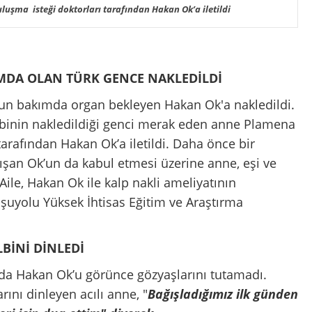
uşma isteği doktorları tarafından Hakan Ok’a iletildi
IMDA OLAN TÜRK GENCE NAKLEDİLDİ
yoğun bakımda organ bekleyen Hakan Ok'a nakledildi.
albinin nakledildiği genci merak eden anne Plamena
 tarafından Hakan Ok’a iletildi. Daha önce bir
lışan Ok’un da kabul etmesi üzerine anne, eşi ve
 Aile, Hakan Ok ile kalp nakli ameliyatının
oşuyolu Yüksek İhtisas Eğitim ve Araştırma
BİNİ DİNLEDİ
da Hakan Ok’u görünce gözyaşlarını tutamadı.
rını dinleyen acılı anne, "
Bağışladığımız ilk günden