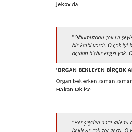
Jekov
da
"
Oğlumuzdan çok iyi şeyl
bir kalbi vardı. O çok iyi 
açıdan hiçbir engel yok. O
'ORGAN BEKLEYEN BİRÇOK A
Organ beklerken zaman zaman u
Hakan Ok
ise
"
Her şeyden önce ailemi 
bekleyiş çok zor geçti. O