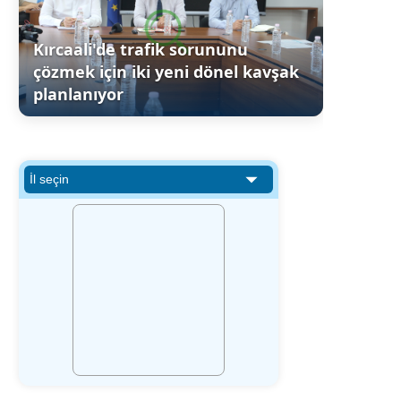
Kırcaali'de trafik sorununu
çözmek için iki yeni dönel kavşak
planlanıyor