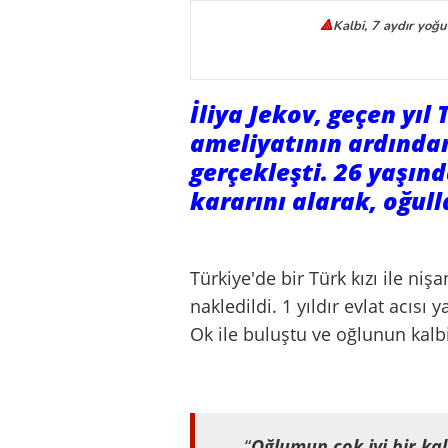
🔺
Kalbi, 7 aydır yo
İliya Jekov, geçen yıl
ameliyatının ardında
gerçekleşti. 26 yaşınd
kararını alarak, oğull
Türkiye'de bir Türk kızı ile niş
nakledildi. 1 yıldır evlat acısı
Ok ile buluştu ve oğlunun kalbi
“
Oğlumun çok iyi bir ka