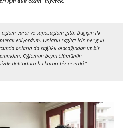
ri için dua ettim" diyerek
,
r oğlum vardı ve sapasağlam gitti. Bağışın ilk
 merak ediyordum. Onların sağlığı için her gün
unda onların da sağlıklı olacağından ve bir
n emindim. Oğlumun beyin ölümünün
mizde doktorlara bu kararı biz önerdik
"