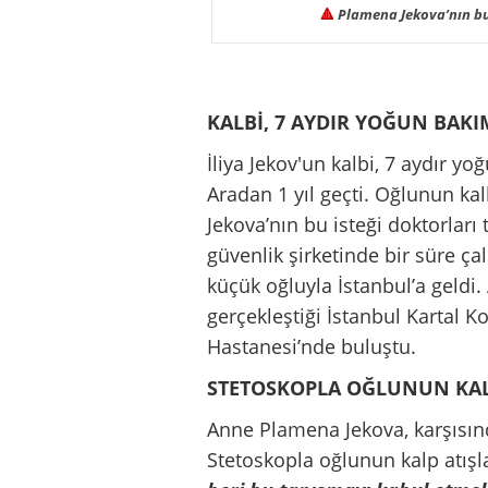
🔺
Plamena Jekova’nın bul
KALBİ, 7 AYDIR YOĞUN BAK
İliya Jekov'un kalbi, 7 aydır 
Aradan 1 yıl geçti. Oğlunun k
Jekova’nın bu isteği doktorları
güvenlik şirketinde bir süre ça
küçük oğluyla İstanbul’a geldi.
gerçekleştiği İstanbul Kartal K
Hastanesi’nde buluştu.
STETOSKOPLA OĞLUNUN KAL
Anne Plamena Jekova, karşısın
Stetoskopla oğlunun kalp atışla