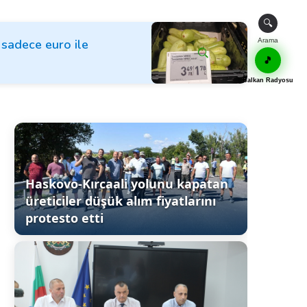
🔍
k sadece euro ile
Arama
🎵
Balkan Radyosu
Haskovo-Kırcaali yolunu kapatan
üreticiler düşük alım fiyatlarını
protesto etti