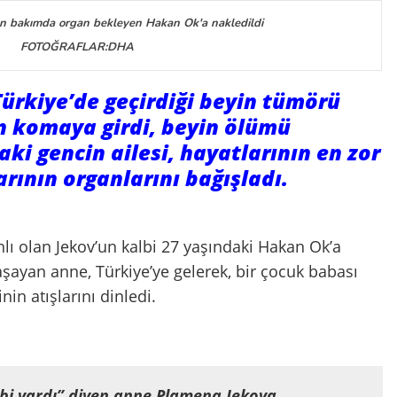
ğun bakımda organ bekleyen Hakan Ok'a nakledildi
FOTOĞRAFLAR:DHA
 Türkiye’de geçirdiği beyin tümörü
n komaya girdi, beyin ölümü
aki gencin ailesi, hayatlarının en zor
arının organlarını bağışladı.
anlı olan Jekov’un kalbi 27 yaşındaki Hakan Ok’a
 yaşayan anne, Türkiye’ye gelerek, bir çocuk babası
nin atışlarını dinledi.
lbi vardı” diyen anne Plamena Jekova