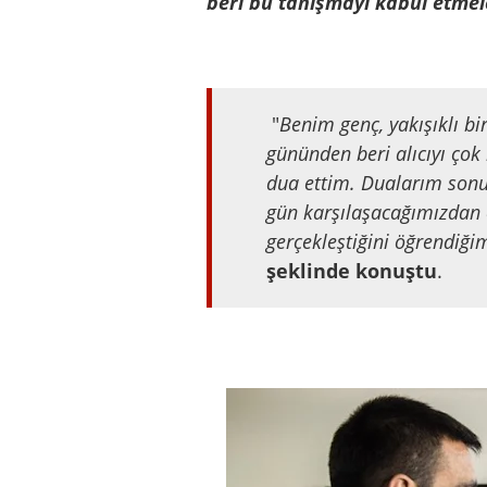
beri bu tanışmayı kabul etmele
"
Benim genç, yakışıklı bi
gününden beri alıcıyı çok
dua ettim. Dualarım sonuc
gün karşılaşacağımızda
gerçekleştiğini öğrendiği
şeklinde konuştu
.