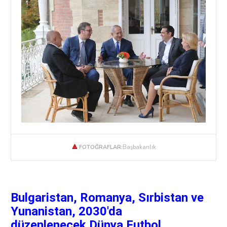
🔺
FOTOĞRAFLAR:
Başbakanlık
Bulgaristan, Romanya, Sırbistan ve
Yunanistan,
2030'da
düzenlenecek
Dünya Futbol