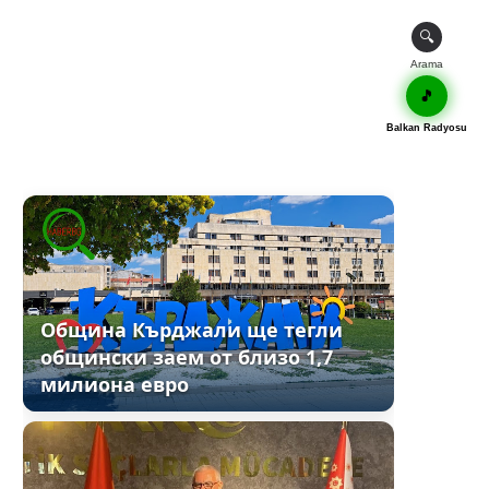
🔍
Arama
🎵
Balkan Radyosu
Община Кърджали ще тегли
общински заем от близо 1,7
милиона евро