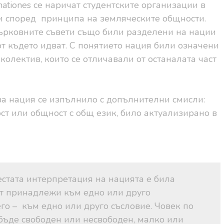
nationes
се наричат студентските организации в
и според
принципа на земляческите общности.
църковните съвети също били разделени на нации
 от където идват. С понятието нация били означени
колектив, които се отличавали от останалата част
за нация се изпълнило с допълнителни смисли:
ст или общност с общ език, било актуализирано в
.
естата интерпретация на нацията е била
ът принадлежи към едно
или друго
его –
към
едно или друго съсловие. Човек по
ъде свободен или несвободен, малко или