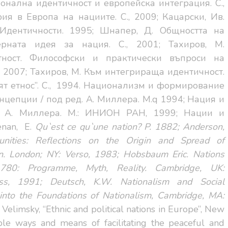
ционална идентичност и европейска интеграция. С.,
рия в Европа на нациите. С., 2009; Кацарски, Ив.
 Идентичности. 1995;
Шнапер, Д. Общността на
ерната идея за нация. С., 2001;
Тахиров, М.
тност. Философски и практически въпроси на
., 2007; Тахиров, М. Към интегрираща идентичност.
т етнос”. С.,
1994. Hационализм и фоpмиpование
цеп­ции / под pед. А. Миллеpа. М.
q
1994; Нация и
. А. Миллеpа. М.: ИНИОН РАН, 1999; Нации и
nan,
E.
Qu`est ce qu`une nation? P. 1882
;
Anderson,
nities: Reflections on the Origin and Spread of
on. London; NY: Verso, 1983; Hobsbaum Eric. Nations
780: Programme, Myth, Reality. Cambridge, UK:
ess, 1991; Deutsch, K.W.
Nationalism and Social
into the Foundations of Nationalism,
Cambridge, MA:
 V. Velimsky, “Ethnic and political nations in Europe”, New
ible ways and means of facilitating the peaceful and