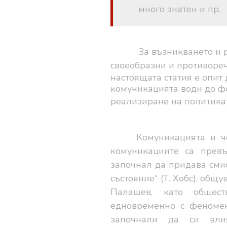
много знатен и пр.
За възникването и 
своеобразни и противор
настоящата статия е опит 
комуникацията води до ф
реализиране на политикат
Комуникацията и ч
комуникациите са прев
започнал да придава смис
състояние“ (Т. Хобс), общ
Палашев, като общес
едновременно с феномен
започнали да си вли