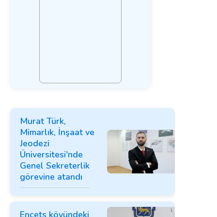
Murat Türk,
Mimarlık, İnşaat ve
Jeodezi
Üniversitesi'nde
Genel Sekreterlik
görevine atandı
Ençets köyündeki