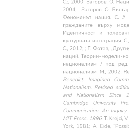
С.:, 2000; Загоров, О. На
2004;
Загоров, О. Бълга
Феноменът нация. С. //
гражданите върху мод
Идентичност и толеран
културната интеграция. С
С., 2012;
; Г. Фотев, „Другия
наций. Теоpии-модели-кон
национализм / под pед
национализм. М
., 2002;
Re
Benedict
. Imagined Commu
Nationalism. Revised editi
and Nationalism Since 1
Cambridge University Pr
Communication: An Inquiry 
MIT Press, 1996
; T. Krejci,
York, 1981; A. Eide, “Poss