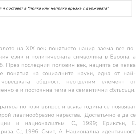
 я поставят в “пряка или непряка връзка с държавата”
чалото на XIX век понятието нация заема все по-
кия език и политическата символика в Европа, а
б. През последния половин век, нацията се явява
е понятия на социалните науки, една от най-
човешката общност, неотделим елемент от
енно е и постоянна тема на семантични сблъсъци.
атура по този въпрос и всяка година се появяват
брой лавинообразно нараства.
Достатъчно е да се
ции и национализъм. С., 1999; Ериксън, Е.
риза. С.:, 1996; Смит, А. Национална идентичност.