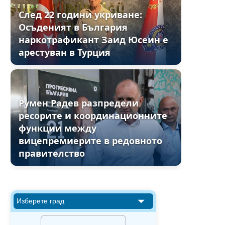
След 22 години укриване:
Осъденият в България
наркотрафикант Заид Юсеин е
арестуван в Турция
Румен Радев разпредели
ресорите и координационните
функции между
вицепремиерите в редовното
правителство