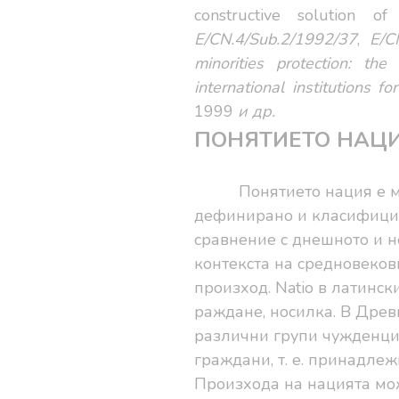
constructive solution o
E/CN.4/Sub.2/1992/37
,
E/C
minorities protection: the
international institutions f
1999
и др.
ПОНЯТИЕТО НАЦ
Понятието нация е 
дефинирано и класифици
сравнение с днешното и
контекста на средновеков
произход. N
atio
в латински
раждане, носилка. В Древ
различни групи чужденци,
граждани, т. е.
принадлежн
Произхода на нацията мо