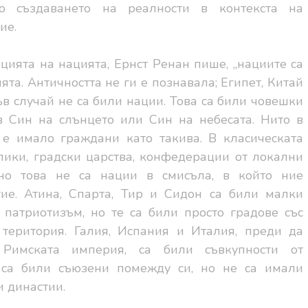
о създаването на реалности в контекста на
ие.
ията на нацията, Ернст Ренан пише, „нациите са
ята. Античността не ги е познавала; Египет, Китай
в случай не са били нации. Това са били човешки
в Син на слънцето или Син на небесата. Нито в
 е имало граждани като такива. В класическата
лики, градски царства, конфедерации от локални
но това не са нации в смисъла, в който ние
тие. Атина, Спарта, Тир и Сидон са били малки
 патриотизъм, но те са били просто градове със
 територия. Галия, Испания и Италия, преди да
 Римската империя, са били съвкупности от
о са били съюзени помежду си, но не са имали
 династии.