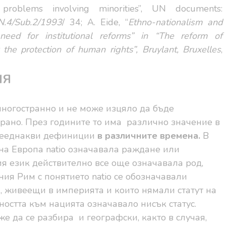
f problems involving minorities”, UN documents:
N.4/Sub.2/1993
/ 34; A. Eide, “
Ethno-nationalism and
 need for institutional reforms” in “The reform of
or the protection of human rights”, Bruylant, Bruxelles
,
ИЯ
многостранно и не може изцяло да бъде
рано.
През годините то има
различно значение в
 нееднакви дефиниции
в различните времена.
В
на Европа natio означавала раждане или
я език действително все още означавала род,
ния Рим с понятието natio се обозначавали
 живеещи в империята и които нямали статут на
остта към нацията означавало нисък статус.
же да се разбира
и географски, както в случая,