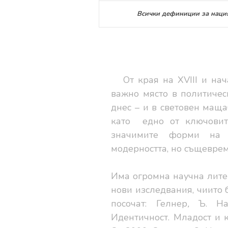
Всички дефиниции за нация
От края на XVIII и на
важно място в политичес
днес – и в световен маща
като
едно от ключовит
значимите форми на 
модерността, но същеврем
Има огромна научна литер
нови изследвания, чиито 
посочат: Гелнер
,
Ъ
. На
Идентичност. Младост и к