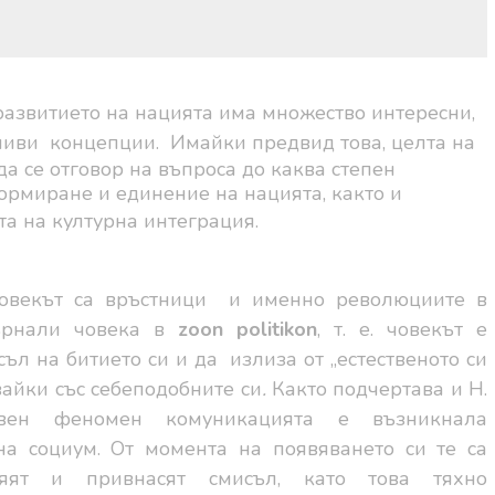
развитието на нацията има множество интересни,
ечиви
концепции.
Имайки предвид това, целта на
да се отговор на въпроса до каква степен
ормиране и единение на нацията, както и
а на културна интеграция.
овекът са връстници
и именно революциите в
ърнали човека в
zoon politikon
, т. е. човекът е
ъл на битието си и да
излиза от „естественото си
увайки със себеподобните си
.
Както подчертава и Н.
твен феномен комуникацията е възникнала
а социум. От момента на появяването си те са
яят и привнасят смисъл, като това тяхно