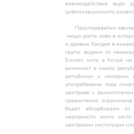
взаимодействие води д
цивилизационното развит
Проследявайки еволюц
нещо доста ново в истори
и древна Халдея в никакъ
групи, водени от някакъ
Египет, нито в Китай не
античност е имало репуб
републики и империи, 
употребяваме това поня
центрове с възхитителен
сравнително ограничена
бъдат абсорбирани от
народности, които чест
централни институции или