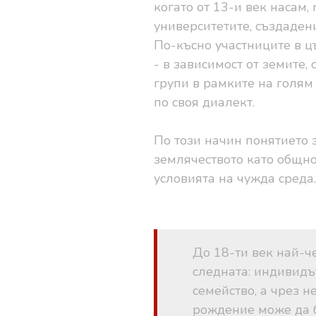
когато от 13-и век насам,
университетите, създаден
По-късно участниците в 
- в зависимост от земите,
групи в рамките на голям 
по своя диалект.
По този начин понятието 
землячеството като общно
условията на чужда среда
До 18-ти век най-ч
следната: индивид
семейство
, а чрез н
рождение може да б