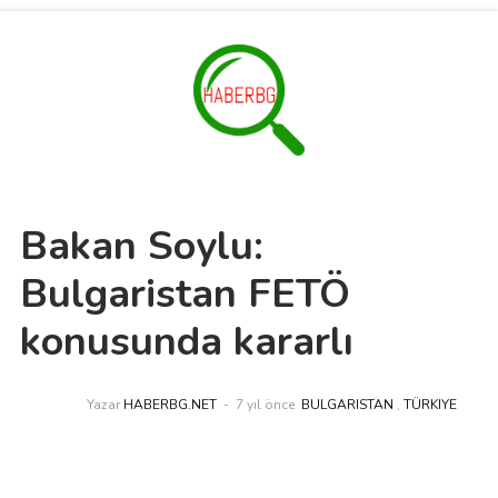
Bakan Soylu:
Bulgaristan FETÖ
konusunda kararlı
Yazar
HABERBG.NET
7 yıl önce
BULGARISTAN
,
TÜRKIYE