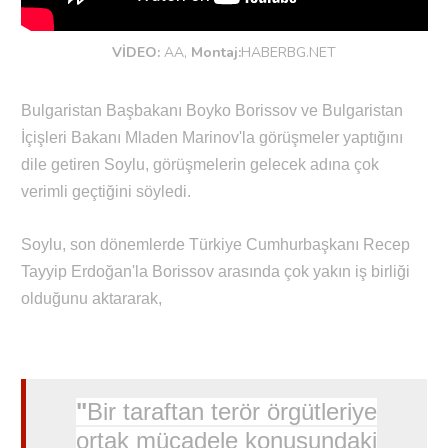
VİDEO:
AA,
Montaj:
HABERBG.NET
Bulgaristan Başbakanı Boyko Borissov ve Bulgaristan
İçişleri Bakanı Mladen Marinov'la görüşmeler yaptığını
dile getiren Soylu, görüşmelerin gelecek adına çok
verimli geçtiğini söyledi.
Soylu, son dönemlerde Türkiye Cumhurbaşkanı Recep
Tayyip Erdoğan'la Borissov arasında çok yakın iş birliği
olduğunu aktararak,
"
Bir taraftan terör örgütleriye
ortak mücadele konusundaki