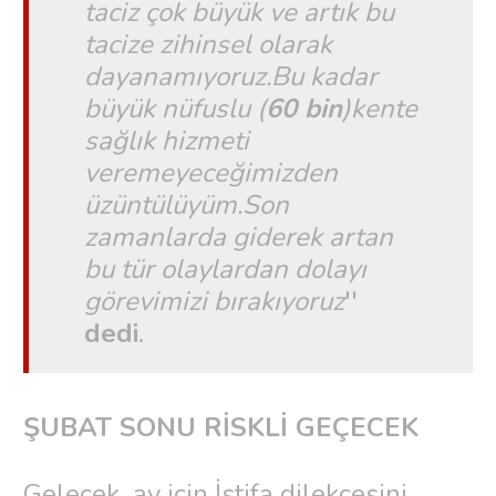
taciz çok büyük ve artık bu
tacize zihinsel olarak
dayanamıyoruz.Bu kadar
büyük nüfuslu (
60 bin
)kente
sağlık hizmeti
veremeyeceğimizden
üzüntülüyüm.Son
zamanlarda giderek artan
bu tür olaylardan dolayı
görevimizi bırakıyoruz
''
dedi
.
ŞUBAT SONU RİSKLİ GEÇECEK
Gelecek ay için İstifa dilekçesini