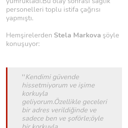
yumrukladı.Bu olay sonrası sağlık
personelleri toplu istifa çağrısı
yapmıştı.
Hemşirelerden
Stela Markova
şöyle
konuşuyor:
''
Kendimi güvende
hissetmiyorum ve işime
korkuyla
geliyorum.Özellikle geceleri
bir adres verildiğinde ve
sadece ben ve şoförle;öyle
bir korkuyla