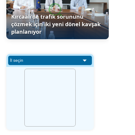
Kırcaali'de trafik sorununu
çözmek için iki yeni dönel kavşak
planlanıyor