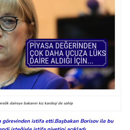
relik daireye bakanın kız kardeşi de sahip
görevinden istifa etti.Başbakan Borisov ile bu
i isteğiyle istifa niyetini açıkladı.