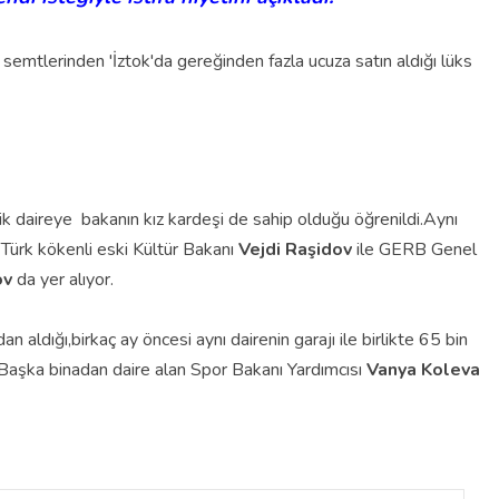
s semtlerinden 'İztok'da gereğinden fazla ucuza satın aldığı lüks
 daireye bakanın kız kardeşi de sahip olduğu öğrenildi.
Aynı
 Türk kökenli eski Kültür Bakanı
Vejdi Raşidov
ile GERB Genel
ov
da yer alıyor.
aldığı,birkaç ay öncesi aynı dairenin garajı ile birlikte 65 bin
di.Başka binadan daire alan Spor Bakanı Yardımcısı
Vanya Koleva