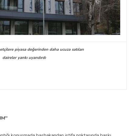
etçilere piyasa değerinden daha ucuza satılan
daireler yankı uyandırdı
M''
aptığı konuşmada başbakandan istifa noktasında baskı