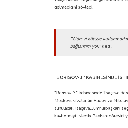
gelmediğini söyledi.
''
Görevi kötüye kullanmadım
bağlantım yok
''
dedi
.
''BORİSOV-3'' KABİNESİNDE İSTİ
''Borisov-3'' kabinesinde Tsaçeva dö
Moskovski,Valentin Radev ve Nikolay N
sunulacak.
Tsaçeva,Cumhurbaşkanı seçi
kaybetmişti.Meclis Başkanı görevini 