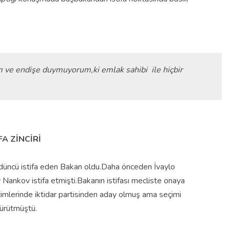
 ve endişe duymuyorum,ki emlak sahibi ile hiçbir
FA ZİNCİRİ
rdüncü istifa eden Bakan oldu.Daha önceden İvaylo
ankov istifa etmişti.Bakanın istifası mecliste onaya
mlerinde iktidar partisinden aday olmuş ama seçimi
yürütmüş
tü.