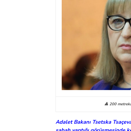
🔺 200 metreka
Adalet Bakanı Tsetska Tsaçeva 
sabah yaptığı görüşmesinde kend