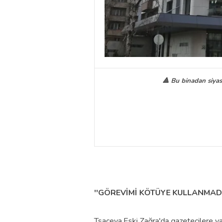
🔺 Bu binadan siyas
''GÖREVİMİ KÖTÜYE KULLANMADI
Tsaçeva,Eski Zağra'da gazetecilere y