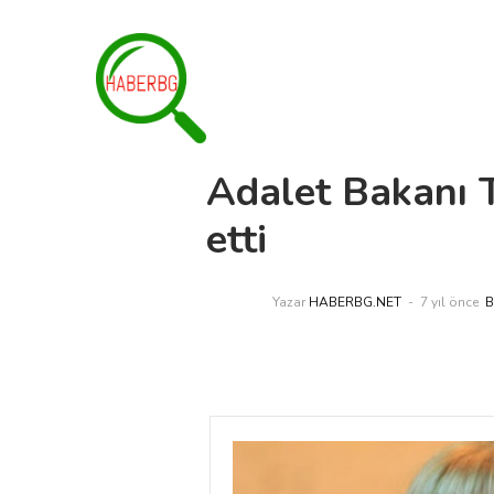
Adalet Bakanı T
etti
Yazar
HABERBG.NET
7 yıl önce
B