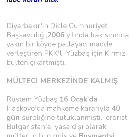
Diyarbakır'ın Dicle Cumhuriyet
Başsavcılığı,
2006
yılında Irak sınırına
yakın bir köyde patlayacı madde
yerleştiren PKK'lı Yüzbaş için Kırmızı
bülten çıkartmıştı.
MÜLTECİ MERKEZİNDE KALMIŞ
Rüstem Yüzbaş
16 Ocak'da
Haskovo'da mahkeme kararıyla
40
gün
süreliğine tutuklanmıştı.Terörist
Bulgaristan'a yasa dışı olarak
mülteci gibi girmiş ve
Busmantsi