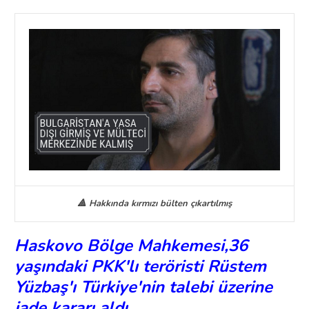
🔺 Hakkında kırmızı bülten çıkartılmış
Haskovo Bölge Mahkemesi,36
yaşındaki PKK'lı teröristi Rüstem
Yüzbaş'ı Türkiye'nin talebi üzerine
iade kararı aldı.