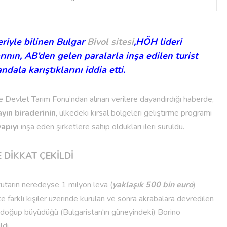
eriyle bilinen Bulgar
Bivol sitesi
,HÖH lideri
ının, AB’den gelen paralarla inşa edilen turist
andala karıştıklarını iddia etti.
 ve Devlet Tarım Fonu’ndan alınan verilere dayandırdığı haberde,
ayın biraderinin
, ülkedeki kırsal bölgeleri geliştirme programı
yapıyı
inşa eden şirketlere sahip oldukları ileri sürüldü.
 DİKKAT ÇEKİLDİ
 tutarın neredeyse 1 milyon leva (
yaklaşık 500 bin euro
)
 farklı kişiler üzerinde kurulan ve sonra akrabalara devredilen
ın doğup büyüdüğü (Bulgaristan'ın güneyindeki) Borino
ldi.