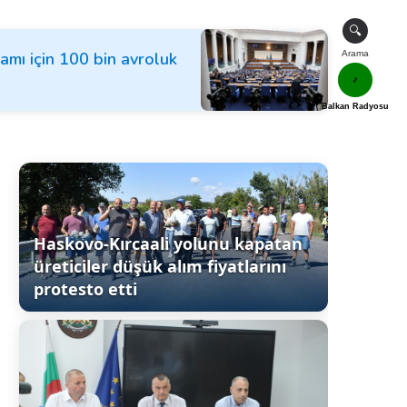
🔍
ramı için 100 bin avroluk
Arama
🎵
Balkan Radyosu
Haskovo-Kırcaali yolunu kapatan
üreticiler düşük alım fiyatlarını
protesto etti