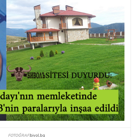
FOTOĞRAF:
bivol.bg