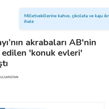
Milletvekillerine kahve, çikolata ve kaju ik
ihale
ı’nın akrabaları AB'nin
 edilen 'konuk evleri'
ştı
ULGARISTAN