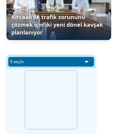
Kırcaali'de trafik sorununu
çözmek için iki yeni dönel kavşak
planlanıyor