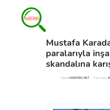
Mustafa Karaday
paralarıyla inşa
skandalına karı
Yazar
HABERBG.NET
7 yıl önce
B