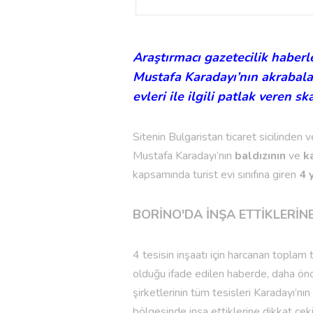
Araştırmacı gazetecilik haberl
Mustafa Karadayı’nın akrabalar
evleri ile ilgili patlak veren sk
Sitenin Bulgaristan ticaret sicilinden
Mustafa Karadayı’nın
baldızının
ve
k
kapsamında turist evi sınıfına giren
4 
BORİNO'DA İNŞA ETTİKLERİNE
4 tesisin inşaatı için harcanan toplam
olduğu ifade edilen haberde, daha önce
şirketlerinin tüm tesisleri Karadayı’n
bölgesinde inşa ettiklerine dikkat çeki