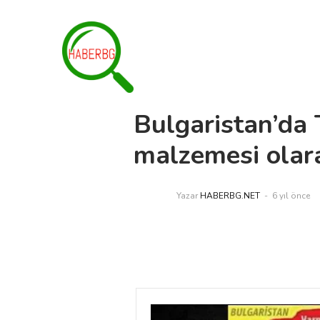
Bulgaristan’da T
malzemesi olara
Yazar
HABERBG.NET
6 yıl önce