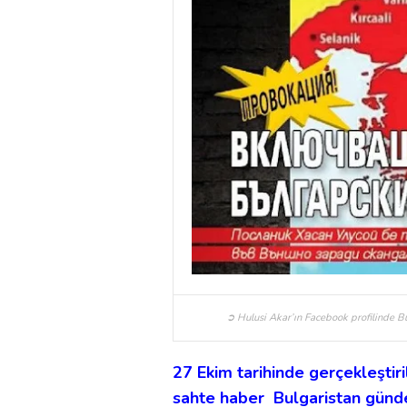
➲ Hulusi Akar’ın Facebook profilinde Bu
27 Ekim tarihinde gerçekleştiri
sahte haber Bulgaristan günd