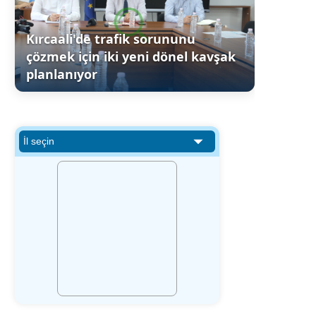
Kırcaali'de trafik sorununu
çözmek için iki yeni dönel kavşak
planlanıyor