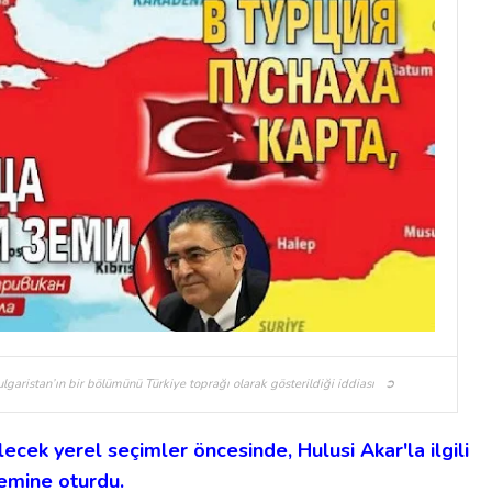
lgaristan’ın bir bölümünü Türkiye toprağı olarak gösterildiği iddiası ➲
lecek yerel seçimler öncesinde, Hulusi Akar'la ilgili
emine oturdu.