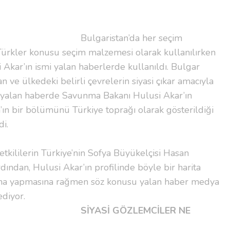
n’da her seçim
Türkler konusu seçim malzemesi olarak kullanılırken
kar’ın ismi yalan haberlerde kullanıldı. Bulgar
an ve ülkedeki belirli çevrelerin siyasi çıkar amacıyla
u yalan haberde Savunma Bakanı Hulusi Akar’ın
’ın bir bölümünü Türkiye toprağı olarak gösterildiği
yayınlandığı belirtildi.
yetkililerin Türkiye’nin Sofya Büyükelçisi Hasan
ından, Hulusi Akar’ın profilinde böyle bir harita
ma yapmasına rağmen söz konusu yalan haber medya
yayılmaya devam ediyor.
SİYASİ GÖZLEMCİLER NE