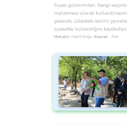
Siyasi gözlemciler, hangi seçim
malzemesi olarak kullanılmasını
çekerek, ülkedeki belirli çevrel
siyasette kullandığını kaydediyo
Muhabir
:Nahit Doğu,
Kaynak
:
İHA