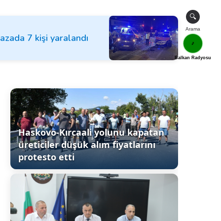
🔍
Arama
kazada 7 kişi yaralandı
🎵
Balkan Radyosu
Haskovo-Kırcaali yolunu kapatan
üreticiler düşük alım fiyatlarını
protesto etti