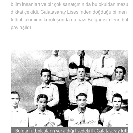
bilim insanları ve bir çok sanatçının da bu okuldan mezun
dikkat çekildi. Galatasaray Lisesi’nden doğduğu bilinen G
futbol takımının kuruluşunda da bazı Bulgar isimlerin bulun
paylaşıldı