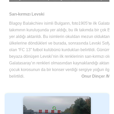
Sarı-kırmızı Levski
Blagoy Balakchiev isimli Bulgarın, foto1905’te ilk Galatasa
takımının kuruluşunda yer aldığı, bu ilk takımda bir çok Bul
yer aldığı aktarıldı. Bu isimlerin okuldan mezun olduktan s
ülkelerine döndükleri ve burada, sonrasında Levski Sofy
olan “FC 13” futbol kulübünü kurdukları belirtildi. Günümü
beyaza dönüşen Levski’nin ilk renklerinin sarı-kırmızı old
Galatasaray’ın renkleri olmasından kaynaklandığı aktarıldı
çocuk korosunun da bir konser verdiği sergiye yoğun ilgi gö
belirtildi.
Onur Dinçer /Mill