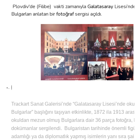
Plovdiv'de (Filibe) vakti zamanıyla
Galatasaray
Lisesi’nde 
Bulgarları anlatan bir
fotoğraf
sergisi açıldı.
Trackart Sanat Galerisi’nde “Galatasaray Lisesi’nde okuy
Bulgarlar” başlığını taşıyan etkinlikte, 1872 ila 1913 aras
okuldan mezun olmuş Bulgarlara dair 36 parça fotoğra, bilg
dokümanlar sergilendi. Bulgaristan tarihinde önemli figürle
adamlığı ya da diplomatlık yapmış isimlerin yanı sıra şairle