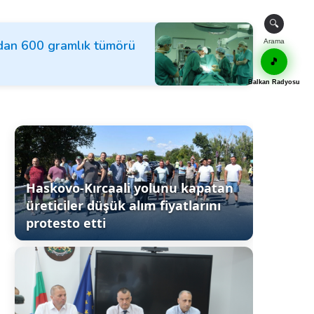
🔍
ndan 600 gramlık tümörü
Arama
🎵
Balkan Radyosu
Haskovo-Kırcaali yolunu kapatan
üreticiler düşük alım fiyatlarını
protesto etti