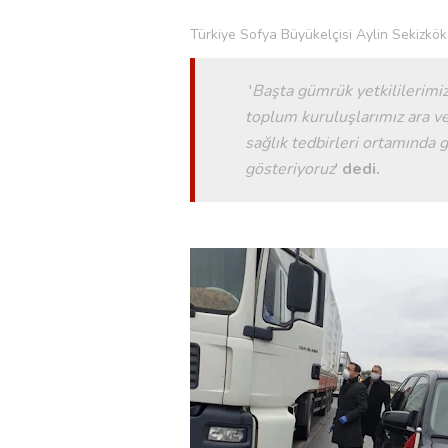
Türkiye Sofya Büyükelçisi Aylin Sekizkök
'
Başta gümrük yetkililerimi
toplum kuruluşlarımız ara v
sağlık tedbirleri ortamında ge
gösteriyoruz
'
dedi.