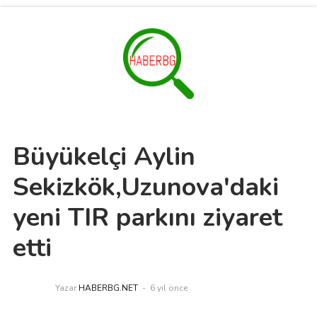
Büyükelçi Aylin
Sekizkök,Uzunova'daki
yeni TIR parkını ziyaret
etti
Yazar
HABERBG.NET
6 yıl önce