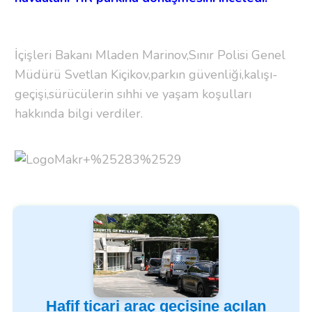
İçişleri Bakanı Mladen Marinov,Sınır Polisi Genel
Müdürü Svetlan Kiçikov,parkın güvenliği,kalışı-
geçişi,sürücülerin sıhhi ve yaşam koşulları
hakkında bilgi verdiler.
Hafif ticari araç geçişine açılan