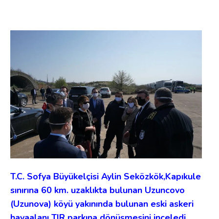
T.C. Sofya Büyükelçisi Aylin Seközkök,Kapıkule
sınırına 60 km. uzaklıkta bulunan Uzuncovo
(Uzunova) köyü yakınında bulunan eski askeri
havaalanı TIR parkına dönüşmesini inceledi.