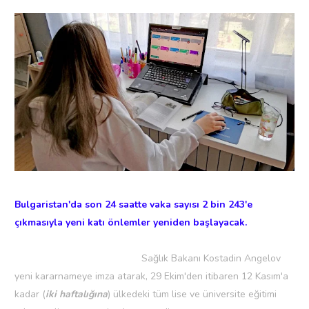
Bulgaristan'da son 24 saatte vaka sayısı 2 bin 243'e
çıkmasıyla yeni katı önlemler yeniden başlayacak.
Sağlık Bakanı Kostadin Angelov
yeni kararnameye imza atarak, 29 Ekim'den itibaren 12 Kasım'a
kadar (
iki
haftalığına
) ülkedeki tüm lise ve üniversite eğitimi