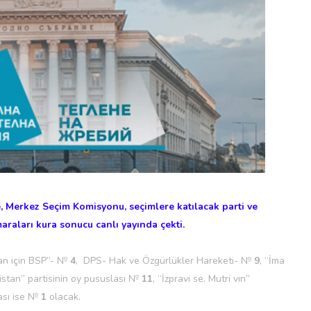
, Merkez Seçim Komisyonu, seçimlere katılacak parti ve
araları kura sonucu canlı yayında çekti.
tan için BSP”- №
4
, DPS- Hak ve Özgürlükler Hareketi- №
9
, “İma
istan” partisinin oy pususlası №
11
, “İzpravi se. Mutri vın”
ası ise №
1
olacak.