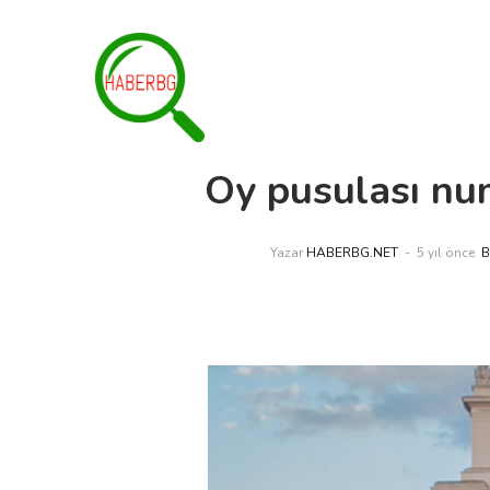
Oy pusulası num
Yazar
HABERBG.NET
5 yıl önce
B