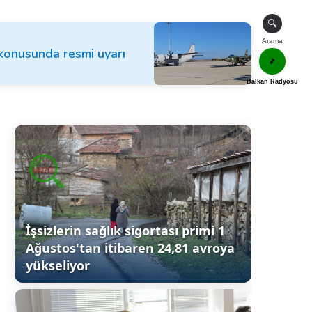
🔍
Arama
konusunda resmi uyarı
🎵
Balkan Radyosu
İşsizlerin sağlık sigortası primi 1
Ağustos'tan itibaren 24,81 avroya
yükseliyor