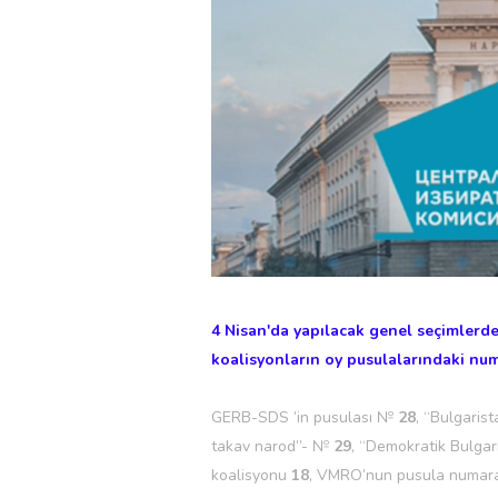
4 Nisan'da yapılacak genel seçimlerde
koalisyonların oy pusulalarındaki num
GERB-SDS ’in pusulası №
28
, “Bulgaris
takav narod”- №
29
, “Demokratik Bulgar
koalisyonu
18
, VMRO’nun pusula numar