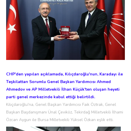
CHP'den yapılan açıklamada, Kılıçdaroğlu'nun, Karadayı ile
Teşkilattan Sorumlu Genel Başkan Yardımcısı Ahmed
Ahmedov ve AP Milletvekili İlhan Küçük'ten oluşan heyeti
parti genel merkezinde kabul ettiği belirtildi.
Kılıçdaroğlu'na, Genel Başkan Yardımcısı Faik Öztrak, Genel
Başkan Başdanışmanı Ünal Çeviköz, Tekirdağ Milletvekili İlhami
Özcan Aygun ile Bursa Milletvekili Yüksel Özkan eşlik etti.