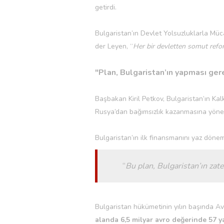
getirdi.
Bulgaristan’ın Devlet Yolsuzluklarla Mü
der Leyen, “
Her bir devletten somut refor
"Plan, Bulgaristan’ın yapması ger
Başbakan Kiril Petkov, Bulgaristan’ın Kalk
Rusya’dan bağımsızlık kazanmasına yönel
Bulgaristan’ın ilk finansmanını yaz döne
“
Bu plan, Bulgaristan’ın zat
Bulgaristan hükümetinin yılın başında 
alanda 6,5 milyar avro değerinde 57 y