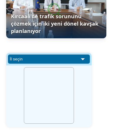
Kırcaali'de trafik sorununu
çözmek için iki yeni dönel kavşak
planlanıyor