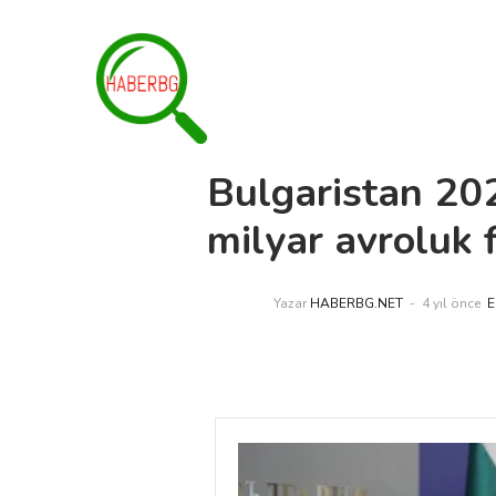
Bulgaristan 20
milyar avroluk
Yazar
HABERBG.NET
4 yıl önce
E