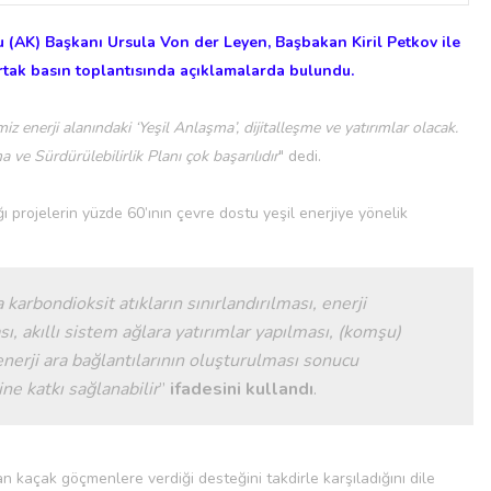
 (AK) Başkanı Ursula Von der Leyen, Başbakan Kiril Petkov ile
tak basın toplantısında açıklamalarda bulundu.
miz enerji alanındaki ‘Yeşil Anlaşma’, dijitalleşme ve yatırımlar olacak.
 ve Sürdürülebilirlik Planı çok başarılıdır
" dedi.
 projelerin yüzde 60’ının çevre dostu yeşil enerjiye yönelik
arbondioksit atıkların sınırlandırılması, enerji
ı, akıllı sistem ağlara yatırımlar yapılması, (komşu)
nerji ara bağlantılarının oluşturulması sonucu
ne katkı sağlanabilir
”
ifadesini kullandı
.
n kaçak göçmenlere verdiği desteğini takdirle karşıladığını dile