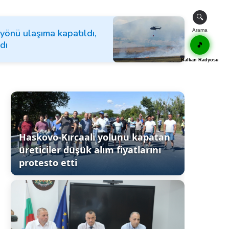
🔍
yönü ulaşıma kapatıldı,
Arama
dı
🎵
Balkan Radyosu
Haskovo-Kırcaali yolunu kapatan
üreticiler düşük alım fiyatlarını
protesto etti