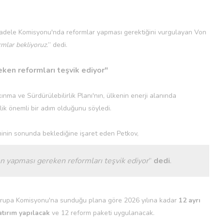
cadele Komisyonu'nda reformlar yapması gerektiğini vurgulayan Von
mlar bekliyoruz.
” dedi.
eken reformları teşvik ediyor"
ınma ve Sürdürülebilirlik Planı'nın, ülkenin enerji alanında
ik önemli bir adım olduğunu söyledi.
minin sonunda beklediğine işaret eden Petkov,
en yapması gereken reformları teşvik ediyor
”
dedi
.
Avrupa Komisyonu'na sunduğu plana göre 2026 yılına kadar
12 ayrı
atırım yapılacak
ve 12 reform paketi uygulanacak.