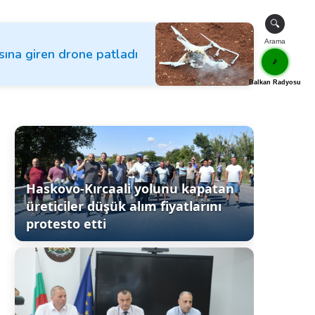
🔍
Arama
ına giren drone patladı
🎵
Balkan Radyosu
Haskovo-Kırcaali yolunu kapatan
üreticiler düşük alım fiyatlarını
protesto etti