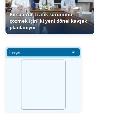
Kırcaali'de trafik sorununu
çözmek için iki yeni dönel kavşak
planlanıyor