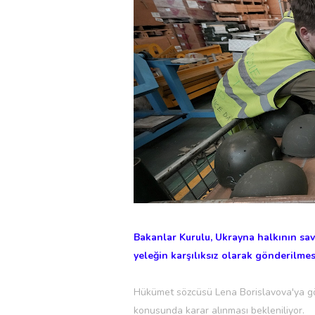
Bakanlar Kurulu, Ukrayna halkının sa
yeleğin karşılıksız olarak gönderilmes
Hükümet sözcüsü Lena Borislavova'ya g
konusunda karar alınması bekleniliyor.