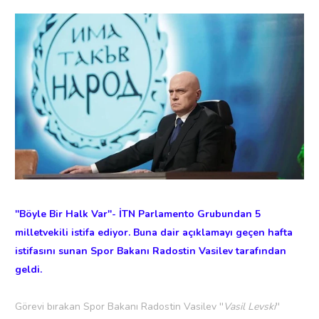
''Böyle Bir Halk Var''- İTN Parlamento Grubundan 5
milletvekili istifa ediyor. Buna dair açıklamayı geçen hafta
istifasını sunan Spor Bakanı Radostin Vasilev tarafından
geldi.
Görevi bırakan Spor Bakanı Radostin Vasilev ''
Vasil Levski
''