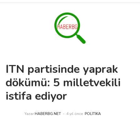
İTN partisinde yaprak
dökümü: 5 milletvekili
istifa ediyor
Yazar
HABERBG.NET
4 yıl önce
POLITIKA