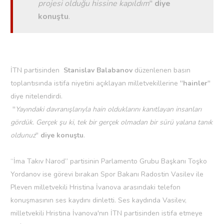
projesi olduğu hissine kapıldım
''
diye
konuştu
.
İTN partisinden
Stanislav Balabanov
düzenlenen basın
toplantısında istifa niyetini açıklayan milletvekillerine ''
hainler
''
diye nitelendirdi.
''
Yayındaki davranışlarıyla hain olduklarını kanıtlayan insanları
gördük. Gerçek şu ki, tek bir gerçek olmadan bir sürü yalana tanık
oldunuz
''
diye konuştu
.
“İma Takıv Narod” partisinin Parlamento Grubu Başkanı Toşko
Yordanov ise görevi bırakan Spor Bakanı Radostin Vasilev ile
Pleven milletvekili Hristina İvanova arasındaki telefon
konuşmasının ses kaydını dinletti. Ses kaydında Vasilev,
milletvekili Hristina İvanova'nın İTN partisinden istifa etmeye