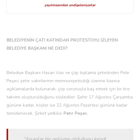
yayılmasından endişeleniyorlar
BELEDİYENİN ÇATI KATINDAN PROTESTOYU İZLEYEN
BELEDİYE BAŞKANI NE DEDİ?
Belediye Başkanı Hasan Azis ve çöp toplama şirketinden Petır
Peşev, şehir sakinlerinin memnuniyetsizliği üzerine basına
açıklamalarda bulunarak, çöp sorunuyla baş etmek için bir kriz
takvimi oluşturulduğunu söylediler. Şehir 17 Ağustos Çarşamba
gününe kadar, köyler ise 22 Ağustos Pazartesi gününe kadar
temizlenecek. Şirket yetkilisi
Petır Peşev
,
''
İnsanlar bir gelişme olduğunu kendi