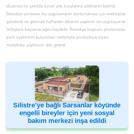
düzensiz bir şekilde evsel atık kutularına attıklarını belirtti.
Belediye yönetimi, bu uygulamanın durdurulması için mektuplar
gönderdi ve gelecek haftadan itibaren yaptırım da uygulayarak
teftişlere başlanacağını kaydetti. Belediye başkanı, protestoda
parti üyelerinin bulunması nedeniyle protestoya siyasi
müdahale şüphesini dile getirdi.
Silistre’ye bağlı Sarsanlar köyünde
engelli bireyler için yeni sosyal
bakım merkezi inşa edildi