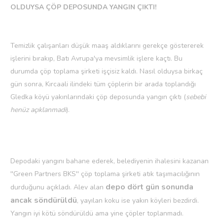
OLDUYSA ÇÖP DEPOSUNDA YANGIN ÇIKTI!
Temizlik çalışanları düşük maaş aldıklarını gerekçe göstererek
işlerini bırakıp, Batı Avrupa'ya mevsimlik işlere kaçtı. Bu
durumda çöp toplama şirketi işçisiz kaldı. Nasıl olduysa birkaç
gün sonra, Kırcaali ilindeki tüm çöplerin bir arada toplandığı
Gledka köyü yakınlarındaki çöp deposunda yangın çıktı (
sebebi
henüz açıklanmadı
).
Depodaki yangını bahane ederek, belediyenin ihalesini kazanan
''Green Partners BKS'' çöp toplama şirketi atık taşımacılığının
depo dört gün sonunda
durduğunu açıkladı. Alev alan
ancak söndürüldü
, yayılan koku ise yakın köyleri bezdirdi.
Yangın iyi kötü söndürüldü ama yine çöpler toplanmadı.