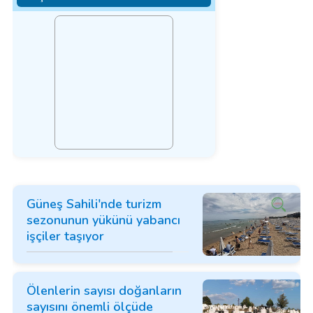
Güneş Sahili'nde turizm
sezonunun yükünü yabancı
işçiler taşıyor
Ölenlerin sayısı doğanların
sayısını önemli ölçüde