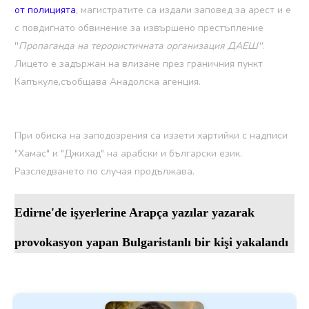
от полицията
, магистратите са издали заповед за арест и е
с повдигнато обвинение за извършено престъпление
''
Пропаганда на терористичната организация ДАЕШ''
.
Лицето е задържан на влизане през граничния пункт
Капъкуле,съобщава Анадолска агенция.
При обиска на заподозрения са иззети хартийки с надписи
"Хамас" и "Джихад" на арабски и български език.
Разследването по случая продължава.
Edirne'de işyerlerine Arapça yazılar yazarak
provokasyon yapan Bulgaristanlı bir kişi yakalandı