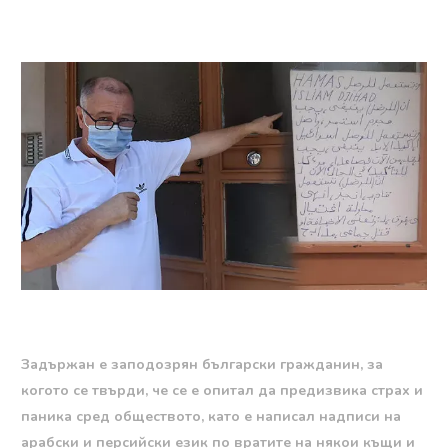
Задържан е заподозрян български гражданин, за
когото се твърди, че се е опитал да предизвика страх и
паника сред обществото, като е написал надписи на
арабски и персийски език по вратите на някои къщи и