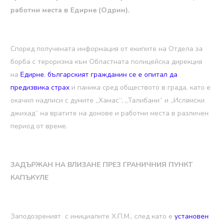
работни места в Едирне (Одрин).
Според получената информация от екипите на Отдела за
борба с тероризма към Областната полицейска дирекция
на
Едирне
,
българският гражданин се е опитал да
предизвика страх
и паника сред обществото в града, като е
окачил надписи с думите „Хамас“, „Талибани“ и „Ислямски
джихад“ на вратите на домове и работни места в различен
период от време.
ЗАДЪРЖАН НА ВЛИЗАНЕ ПРЕЗ ГРАНИЧНИЯ ПУНКТ
КАПЪКУЛЕ
Заподозреният с инициалите Х.П.M., след като е
установен