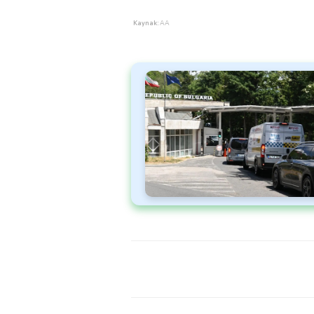
Kaynak:
AA