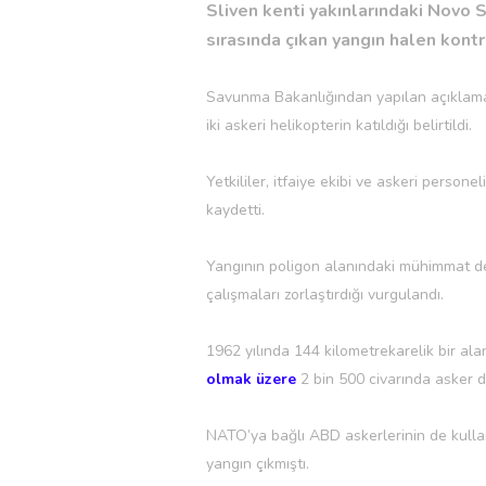
Sliven kenti yakınlarındaki Novo 
sırasında çıkan yangın halen kontr
Savunma Bakanlığından yapılan açıkla
iki askeri helikopterin katıldığı belirtildi.
Yetkililer, itfaiye ekibi ve askeri person
kaydetti.
Yangının poligon alanındaki mühimmat dep
çalışmaları zorlaştırdığı vurgulandı.
1962 yılında 144 kilometrekarelik bir a
olmak üzere
2 bin 500 civarında asker 
NATO’ya bağlı ABD askerlerinin de kulla
yangın çıkmıştı.​​​​​​​