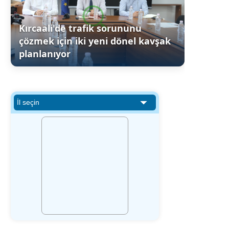
Kırcaali'de trafik sorununu
çözmek için iki yeni dönel kavşak
planlanıyor