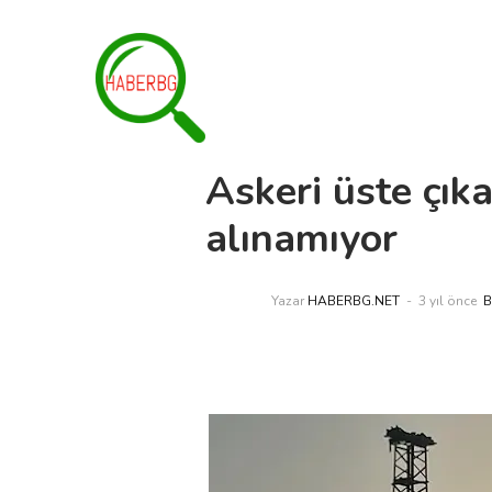
Askeri üste çık
alınamıyor
Yazar
HABERBG.NET
3 yıl önce
B