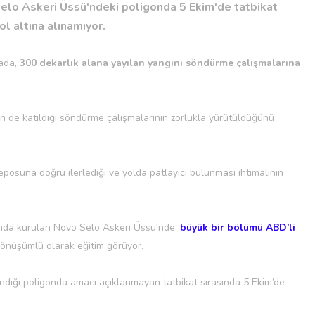
Selo Askeri Üssü'ndeki poligonda 5 Ekim'de tatbikat
ol altına alınamıyor.
mada,
300 dekarlık alana yayılan yangını söndürme çalışmalarına
elin de katıldığı söndürme çalışmalarının zorlukla yürütüldüğünü
osuna doğru ilerlediği ve yolda patlayıcı bulunması ihtimalinin
landa kurulan Novo Selo Askeri Üssü'nde,
büyük bir bölümü ABD’li
dönüşümlü olarak eğitim görüyor.
ndığı poligonda amacı açıklanmayan tatbikat sırasında 5 Ekim’de