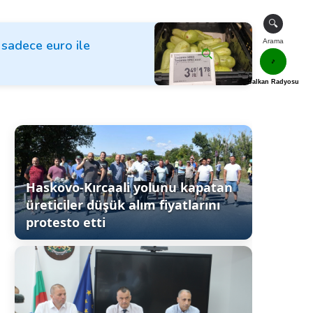
🔍
k sadece euro ile
Arama
🎵
Balkan Radyosu
Haskovo-Kırcaali yolunu kapatan
üreticiler düşük alım fiyatlarını
protesto etti