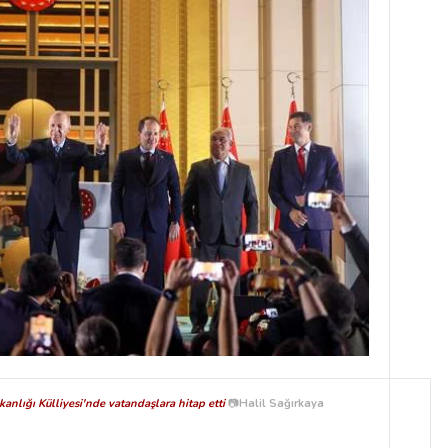
lığı Külliyesi'nde vatandaşlara hitap etti
📷
Halil Sağırkaya