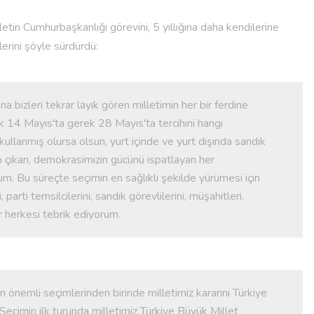
etin Cumhurbaşkanlığı görevini, 5 yıllığına daha kendilerine
lerini şöyle sürdürdü:
bizleri tekrar layık gören milletimin her bir ferdine
 14 Mayıs'ta gerek 28 Mayıs'ta tercihini hangi
ullanmış olursa olsun, yurt içinde ve yurt dışında sandık
p çıkan, demokrasimizin gücünü ispatlayan her
. Bu süreçte seçimin en sağlıklı şekilde yürümesi için
arti temsilcilerini, sandık görevlilerini, müşahitleri,
 herkesi tebrik ediyorum.
en önemli seçimlerinden birinde milletimiz kararını Türkiye
 Seçimin ilk turunda milletimiz Türkiye Büyük Millet