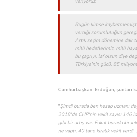
veriyoruz.
Bugün kimse kaybetmemiştir
verdiği sorumluluğun gereği o
Artık seçim dönemine dair tü
milli hedeflerimiz, milli hay
bu çağrıyı, laf olsun diye de
Türkiye'nin gücü, 85 milyon
Cumhurbaşkanı Erdoğan, şunları k
"
Şimdi burada ben hesap uzmanı deği
2018'de CHP'nin vekil sayısı 146 id
gibi bir artış var. Fakat burada kiralı
ne yaptı, 40 tane kiralık vekil verd