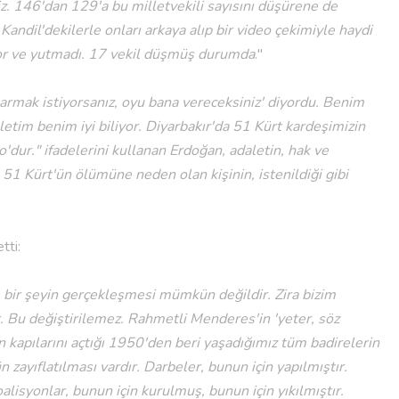
. 146'dan 129'a bu milletvekili sayısını düşürene de
andil'dekilerle onları arkaya alıp bir video çekimiyle haydi
yor ve yutmadı. 17 vekil düşmüş durumda
."
karmak istiyorsanız, oyu bana vereceksiniz' diyordu. Benim
letim benim iyi biliyor. Diyarbakır'da 51 Kürt kardeşimizin
dur." ifadelerini kullanan Erdoğan, adaletin, hak ve
1 Kürt'ün ölümüne neden olan kişinin, istenildiği gibi
tti:
e bir şeyin gerçekleşmesi mümkün değildir. Zira bizim
r. Bu değiştirilemez. Rahmetli Menderes'in 'yeter, söz
in kapılarını açtığı 1950'den beri yaşadığımız tüm badirelerin
zayıflatılması vardır. Darbeler, bunun için yapılmıştır.
oalisyonlar, bunun için kurulmuş, bunun için yıkılmıştır.