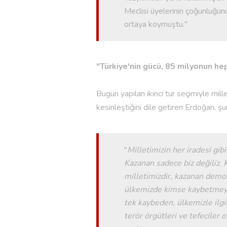
Meclisi üyelerinin çoğunluğun
ortaya koymuştu."
"Türkiye'nin gücü, 85 milyonun h
Bugün yapılan ikinci tur seçimiyle mil
kesinleştiğini dile getiren Erdoğan, şun
"
Milletimizin her iradesi gib
Kazanan sadece biz değiliz. 
milletimizdir, kazanan demokr
ülkemizde kimse kaybetmeyec
tek kaybeden, ülkemizle ilgili
terör örgütleri ve tefeciler 