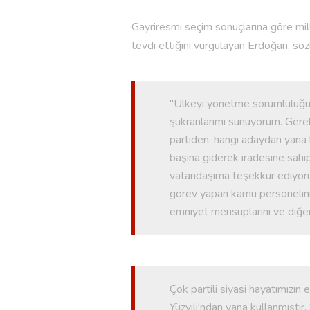
Gayriresmi seçim sonuçlarına göre mill
tevdi ettiğini vurgulayan Erdoğan, söz
"Ülkeyi yönetme sorumluluğuna 
şükranlarımı sunuyorum. Gerek
partiden, hangi adaydan yana k
başına giderek iradesine sahi
vatandaşıma teşekkür ediyorum
görev yapan kamu personelini, p
emniyet mensuplarını ve diğer
Çok partili siyasi hayatımızın 
Yüzyılı'ndan yana kullanmıştır.