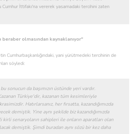
u Cumhur İttifakı'na vererek yasamadaki tercihini zaten
ep beraber olmasından kaynaklanıyor"
letin Cumhurbaşkanlığındaki, yani yürütmedeki tercihinin de
ları söyledi:
i bu sonucun da başımızın üstünde yeri vardır.
Kazanan Türkiye'dir, kazanan tüm kesimleriyle
asimizdir. Hatırlarsanız, her fırsatta, kazandığımızda
ek demiştik. Yine aynı şekilde biz kazandığımızda
 kirli senaryoların sahipleri ile onların aparatları olan
olacak demiştik. Şimdi buradan aynı sözü bir kez daha