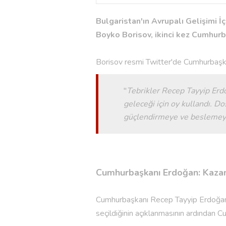
Bulgaristan'ın Avrupalı Gelişimi İ
Boyko Borisov, ikinci kez Cumhurba
Borisov resmi Twitter'de Cumhurbaşka
''
Tebrikler Recep Tayyip Erdo
geleceği için oy kullandı. Do
güçlendirmeye ve besleme
Cumhurbaşkanı Erdoğan: Kazana
Cumhurbaşkanı Recep Tayyip Erdoğan,
seçildiğinin açıklanmasının ardından C