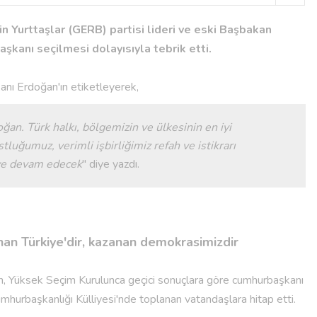
çin Yurttaşlar (GERB) partisi lideri ve eski Başbakan
şkanı seçilmesi dolayısıyla tebrik etti.
nı Erdoğan'ın etiketleyerek,
ğan. Türk halkı, bölgemizin ve ülkesinin en iyi
stluğumuz, verimli işbirliğimiz refah ve istikrarı
ye devam edecek
'' diye yazdı.
n Türkiye'dir, kazanan demokrasimizdir
 Yüksek Seçim Kurulunca geçici sonuçlara göre cumhurbaşkanı
umhurbaşkanlığı Külliyesi'nde toplanan vatandaşlara hitap etti.