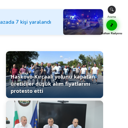
🔍
Arama
kazada 7 kişi yaralandı
🎵
Balkan Radyosu
Haskovo-Kırcaali yolunu kapatan
üreticiler düşük alım fiyatlarını
protesto etti