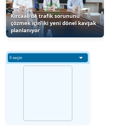
Kırcaali'de trafik sorununu
çözmek için iki yeni dönel kavşak
planlanıyor