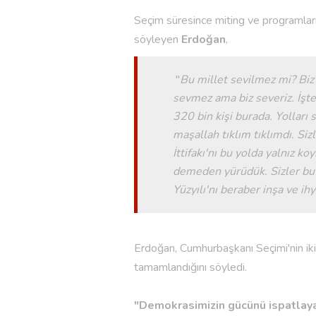
Seçim süresince miting ve programları
söyleyen
Erdoğan
,
"
Bu millet sevilmez mi? Biz 
sevmez ama biz severiz. İşte
320 bin kişi burada. Yollar
maşallah tıklım tıklımdı. Si
İttifakı'nı bu yolda yalnız 
demeden yürüdük. Sizler bu g
Yüzyılı'nı beraber inşa ve i
Erdoğan, Cumhurbaşkanı Seçimi'nin iki
tamamlandığını söyledi.
"Demokrasimizin gücünü ispatlay