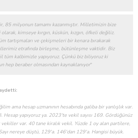
, 85 milyonun tamamı kazanmıştır. Milletimizin bize
larak, kimseye kırgın, küskün, kızgın, öfkeli değiliz.
m tartışmaları ve çekişmeleri bir kenara bırakarak
allerimiz etrafında birleşme, bütünleşme vaktidir. Biz
ğil tüm kalbimizle yapıyoruz. Çünkü biz biliyoruz ki
un hep beraber olmasından kaynaklanıyor
"
aydetti:
lim ama hesap uzmanının hesabında galiba bir yanlışlık var.
i. Hesap yapıyoruz ya. 2023'te vekil sayısı 169. Gördüğünüz
k vekiller var. 40 tane kiralık vekil. Yüzde 1 oy alan partilere,
i. Sayı nereye düştü, 129'a. 146'dan 129'a. Hangisi büyük.