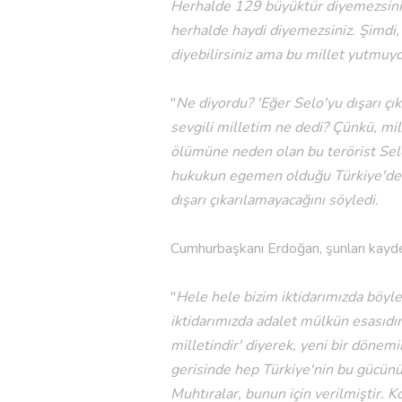
Herhalde 129 büyüktür diyemezsiniz
herhalde haydi diyemezsiniz. Şimdi, K
diyebilirsiniz ama bu millet yutmu
"
Ne diyordu? 'Eğer Selo'yu dışarı çı
sevgili milletim ne dedi? Çünkü, mil
ölümüne neden olan bu terörist Selo'
hukukun egemen olduğu Türkiye'de 5
dışarı çıkarılamayacağını söyledi.
Cumhurbaşkanı Erdoğan, şunları kayde
"
Hele hele bizim iktidarımızda böyl
iktidarımızda adalet mülkün esasıdı
milletindir' diyerek, yeni bir dönem
gerisinde hep Türkiye'nin bu gücünün 
Muhtıralar, bunun için verilmiştir. K