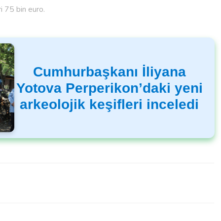
i 75 bin euro.
Cumhurbaşkanı İliyana
Yotova Perperikon’daki yeni
arkeolojik keşifleri inceledi