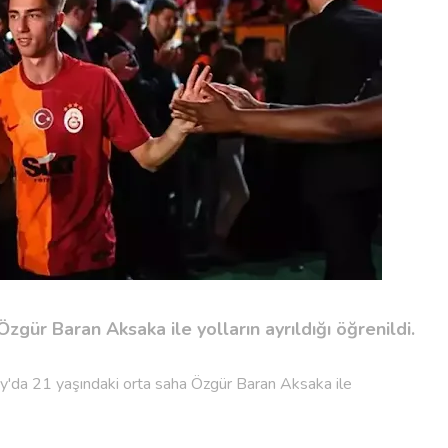
gür Baran Aksaka ile yolların ayrıldığı öğrenildi.
y'da 21 yaşındaki orta saha Özgür Baran Aksaka ile