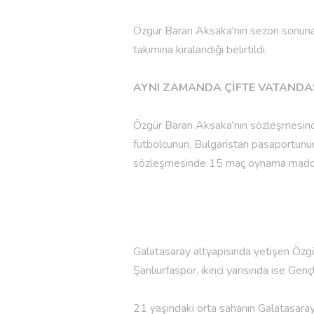
Özgür Baran Aksaka'nın sezon sonuna 
takımına kiralandığı belirtildi.
AYNI ZAMANDA ÇİFTE VATANDAŞ
Özgür Baran Aksaka'nın sözleşmesinde
futbolcunun, Bulgaristan pasaportunun
sözleşmesinde 15 maç oynama maddesi
Galatasaray altyapısında yetişen Özgü
Şanlıurfaspor, ikinci yarısında ise Gençl
21 yaşındaki orta sahanın Galatasara