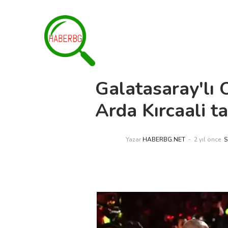
Galatasaray'lı
Arda Kırcaali 
Yazar
HABERBG.NET
2 yıl önce
S