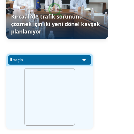
Kırcaali'de trafik sorununu
çözmek için iki yeni dönel kavşak
planlanıyor