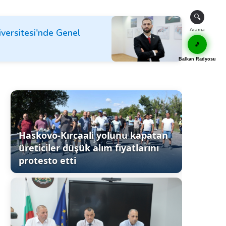
🔍
iversitesi'nde Genel
Arama
🎵
Balkan Radyosu
Haskovo-Kırcaali yolunu kapatan
üreticiler düşük alım fiyatlarını
protesto etti