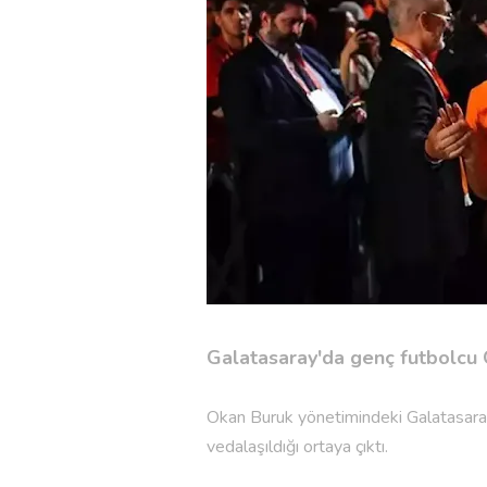
Galatasaray'da genç futbolcu Öz
Okan Buruk yönetimindeki Galatasara
vedalaşıldığı ortaya çıktı.