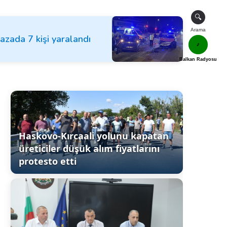
🔍
Arama
kazada 7 kişi yaralandı
🎵
Balkan Radyosu
Haskovo-Kırcaali yolunu kapatan
üreticiler düşük alım fiyatlarını
protesto etti