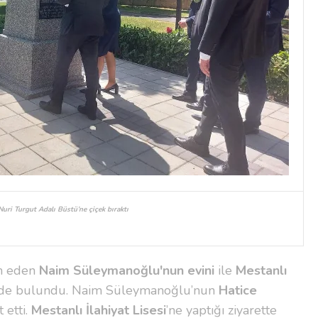
Nuri Turgut Adalı Büstü’ne çiçek bıraktı
am eden
Naim Süleymanoğlu'nun evini
ile
Mestanlı
rde bulundu. Naim Süleymanoğlu’nun
Hatice
 etti.
Mestanlı İlahiyat Lisesi
’ne yaptığı ziyarette