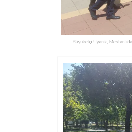
Büyükelçi Uyanık, Mestanlı’d