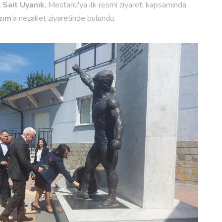
t
Sait Uyanık
, Mestanlı'ya ilk resmi ziyareti kapsamında
zım
’a nezaket ziyaretinde bulundu.