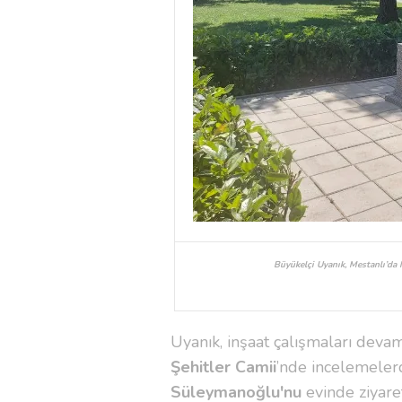
Büyükelçi Uyanık, Mestanlı’da 
Uyanık, inşaat çalışmaları dev
Şehitler Camii
’nde incelemele
Süleymanoğlu'nu
evinde ziyaret