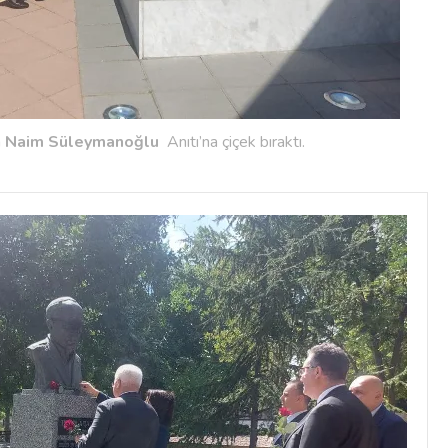
a
Naim Süleymanoğlu
Anıtı’na çiçek bıraktı.