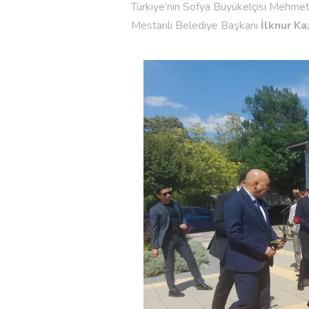
Türkiye’nin Sofya Büyükelçisi Mehme
Mestanlı Belediye Başkanı
İlknur Ka