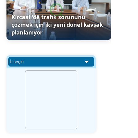
Kırcaali'de trafik sorununu
çözmek için iki yeni dönel kavşak
planlanıyor