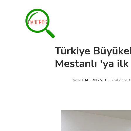
Türkiye Büyüke
Mestanlı 'ya il
Yazar
HABERBG.NET
2 yıl önce
Y