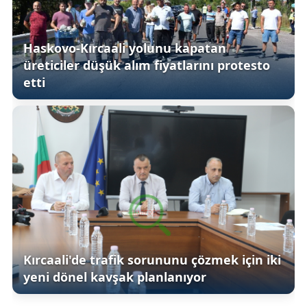
Haskovo-Kırcaali yolunu kapatan
üreticiler düşük alım fiyatlarını protesto
etti
Kırcaali'de trafik sorununu çözmek için iki
yeni dönel kavşak planlanıyor