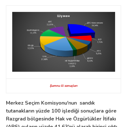
Şumnu ili sonuçları
Merkez Seçim Komisyonu'nun sandık
tutanakların yüzde 100 işlediği sonuçlara göre
Razgrad bölgesinde Hak ve Özgürlükler İtifakı
(APS) oyların yüzde 41,63'nü alarak birinci çıktı.