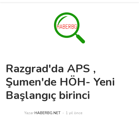
Razgrad'da APS ,
Şumen'de HÖH- Yeni
Başlangıç birinci
Yazar
HABERBG.NET
1 yıl önce