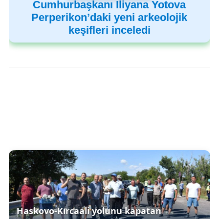
Cumhurbaşkanı İliyana Yotova
Perperikon’daki yeni arkeolojik
keşifleri inceledi
Haskovo-Kırcaali yolunu kapatan