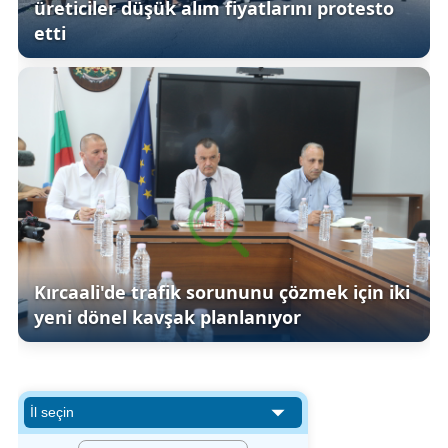
üreticiler düşük alım fiyatlarını protesto
etti
Kırcaali'de trafik sorununu çözmek için iki
yeni dönel kavşak planlanıyor