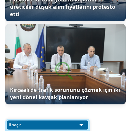
üreticiler düşük alım fiyatlarını protesto
etti
Kırcaali'de trafik sorununu çözmek için iki
yeni dönel kavşak planlanıyor