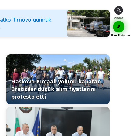
🔍
-Malko Tırnovo gümrük
Arama
k
🎵
Balkan Radyosu
Haskovo-Kırcaali yolunu kapatan
üreticiler düşük alım fiyatlarını
protesto etti