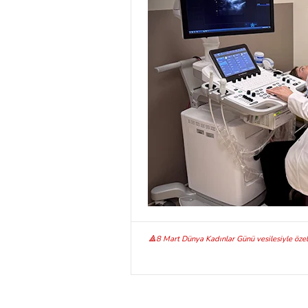
🔺8 Mart Dünya Kadınlar Günü vesilesiyle özellik