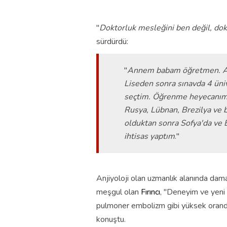
"
Doktorluk mesleğini ben değil, dok
sürdürdü:
"
Annem babam öğretmen. Ail
Liseden sonra sınavda 4 üniv
seçtim. Öğrenme heyecanımı 
Rusya, Lübnan, Brezilya ve 
olduktan sonra Sofya'da ve 
ihtisas yaptım
."
Anjiyoloji olan uzmanlık alanında dama
meşgul olan
Fırıncı
, "Deneyim ve yeni 
pulmoner embolizm gibi yüksek oranda 
konuştu.