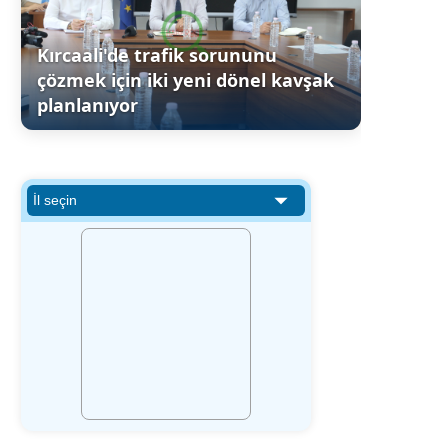
Kırcaali'de trafik sorununu
çözmek için iki yeni dönel kavşak
planlanıyor