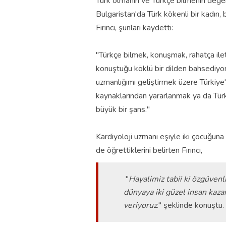
Türk olmanın ve Türkçe bilmenin değe
Bulgaristan'da Türk kökenli bir kadın,
Fırıncı, şunları kaydetti:
"Türkçe bilmek, konuşmak, rahatça ilet
konuştuğu köklü bir dilden bahsediyor
uzmanlığımı geliştirmek üzere Türkiye'
kaynaklarından yararlanmak ya da Türk
büyük bir şans."
Kardiyoloji uzmanı eşiyle iki çocuğuna g
de öğrettiklerini belirten Fırıncı,
"
Hayalimiz tabii ki özgüvenl
dünyaya iki güzel insan kaz
veriyoruz
." şeklinde konuştu.