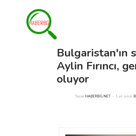
Bulgaristan'ın 
Aylin Fırıncı, g
oluyor
Yazar
HABERBG.NET
1 yıl önce
B