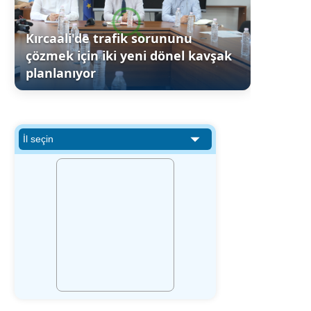
Kırcaali'de trafik sorununu
çözmek için iki yeni dönel kavşak
planlanıyor