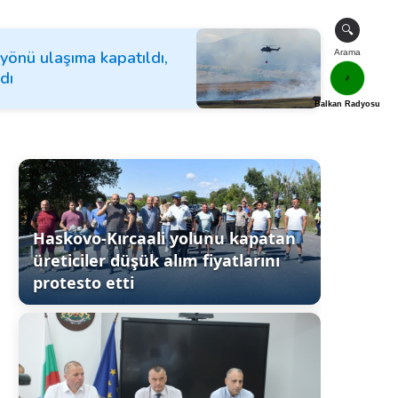
🔍
yönü ulaşıma kapatıldı,
Arama
dı
🎵
Balkan Radyosu
Haskovo-Kırcaali yolunu kapatan
üreticiler düşük alım fiyatlarını
protesto etti