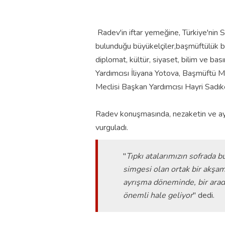
Radev'in iftar yemeğine, Türkiye'nin 
bulunduğu büyükelçiler,başmüftülük baş
diplomat, kültür, siyaset, bilim ve bas
Yardımcısı İliyana Yotova, Başmüftü Mu
Meclisi Başkan Yardımcısı Hayri Sadıko
Radev konuşmasında, nezaketin ve aynı
vurguladı.
"
Tıpkı atalarımızın sofrada b
simgesi olan ortak bir akşa
ayrışma döneminde, bir arad
önemli hale geliyor
" dedi.