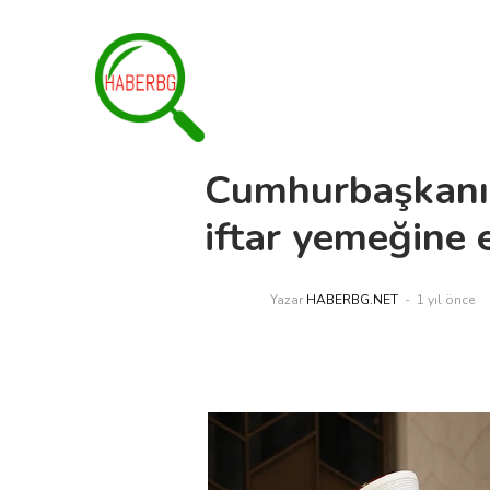
Cumhurbaşkanı,
iftar yemeğine e
Yazar
HABERBG.NET
1 yıl önce