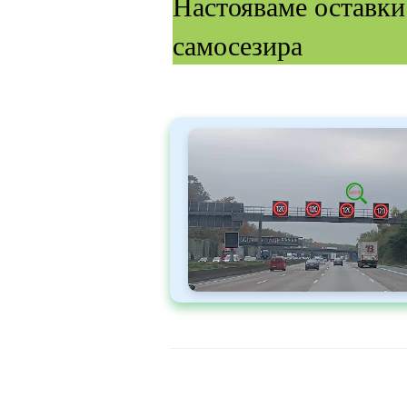
Настояваме оставки
самосезира