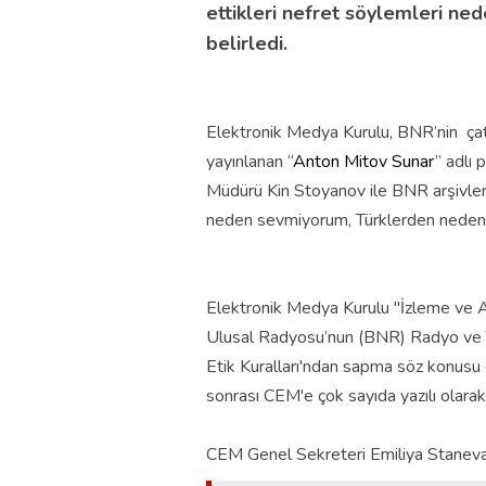
ettikleri nefret söylemleri ned
belirledi.
Elektronik Medya Kurulu, BNR’nin çat
yayınlanan “
Anton Mitov Sunar
” adlı 
Müdürü Kin Stoyanov ile BNR arşivle
neden sevmiyorum, Türklerden neden n
Elektronik Medya Kurulu "İzleme ve A
Ulusal Radyosu’nun (BNR) Radyo ve Tel
Etik Kuralları'ndan sapma söz konusu 
sonrası CEM'e çok sayıda yazılı olarak ş
CEM Genel Sekreteri Emiliya Stanev