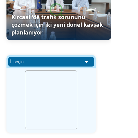
Kırcaali'de trafik sorununu
çözmek için iki yeni dönel kavşak
planlanıyor