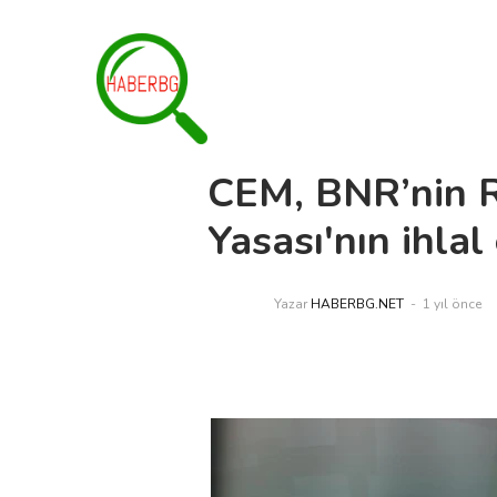
CEM, BNR’nin R
Yasası'nın ihlal 
Yazar
HABERBG.NET
1 yıl önce