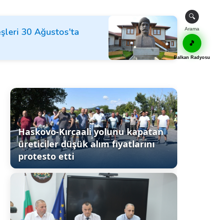
🔍
şleri 30 Ağustos'ta
Arama
🎵
Balkan Radyosu
Haskovo-Kırcaali yolunu kapatan
üreticiler düşük alım fiyatlarını
protesto etti