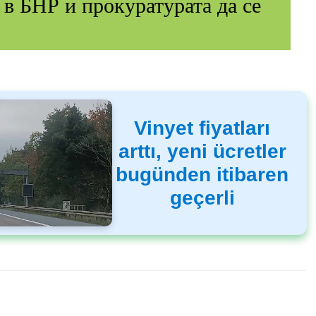
 в БНР и прокуратурата да се
Vinyet fiyatları
arttı, yeni ücretler
bugünden itibaren
geçerli