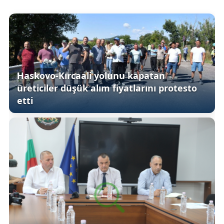
Haskovo-Kırcaali yolunu kapatan
üreticiler düşük alım fiyatlarını protesto
etti