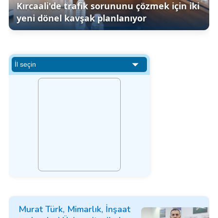
Kırcaali'de trafik sorununu çözmek için iki
yeni dönel kavşak planlanıyor
Murat Türk, Mimarlık, İnşaat