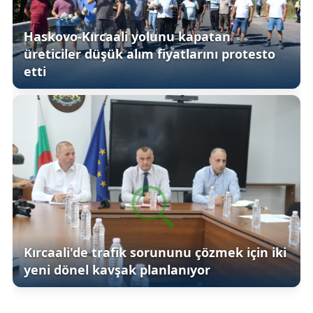
Haskovo-Kırcaali yolunu kapatan
üreticiler düşük alım fiyatlarını protesto
etti
Kırcaali'de trafik sorununu çözmek için iki
yeni dönel kavşak planlanıyor