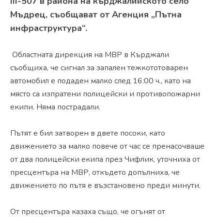
III-507 в района на кърджалийското село
Мъдрец, съобщават от Агенция „Пътна
инфраструктура“.
Областната дирекция на МВР в Кърджали
съобщиха, че сигнал за запален тежкототоварен
автомобил е подаден малко след 16:00 ч., като на
място са изпратени полицейски и противопожарни
екипи. Няма пострадали.
Пътят е бил затворен в двете посоки, като
движението за малко повече от час се пренасочваше
от два полицейски екипа през Чифлик, уточниха от
пресцентъра на МВР, откъдето допълниха, че
движението по пътя е възстановено преди минути.
От пресцентъра казаха също, че огънят от