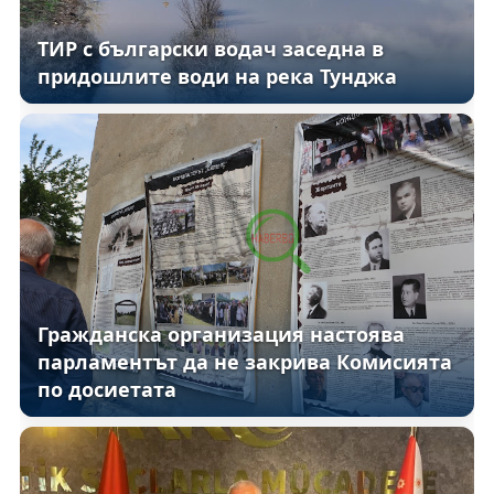
ТИР с български водач заседна в
придошлите води на река Тунджа
Гражданска организация настоява
парламентът да не закрива Комисията
по досиетата