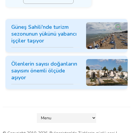
Güneş Sahili'nde turizm
sezonunun yükünü yabancı
işçiler taşıyor
Ölenlerin sayısı doğanların
sayısını önemli ölçüde
aşıyor