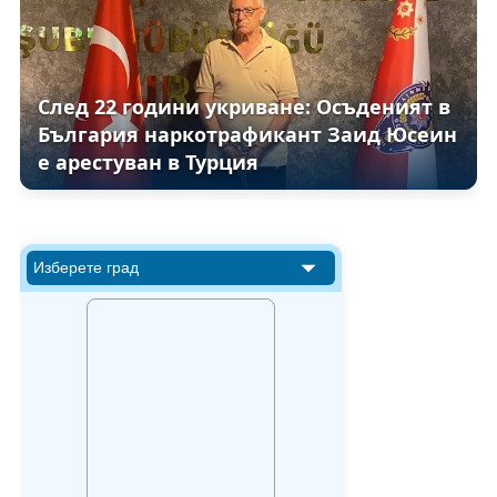
След 22 години укриване: Осъденият в
България наркотрафикант Заид Юсеин
е арестуван в Турция