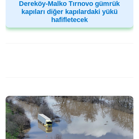
Dereköy-Malko Tırnovo gümrük
kapıları diğer kapılardaki yükü
hafifletecek