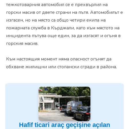
тежкотоварния автомобил се е прехвърлил на
горски масив от двете страни на пътя. Автомобилът е
изгасен, но на място са общо четири екипа на
пожарната служба в Кърджали, като към мястото на
инцидента пътува още един, за да изгасят и огъня в
горския масив.
Към настоящия момент няма опасност огънят да
обхване жилищни или стопански сгради в района.
Hafif ticari araç geçişine açılan