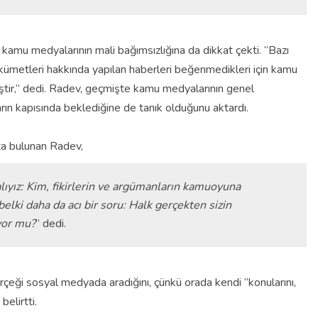
mu medyalarının mali bağımsızlığına da dikkat çekti. “Bazı
kümetleri hakkında yapılan haberleri beğenmedikleri için kamu
ştir,” dedi. Radev, geçmişte kamu medyalarının genel
rın kapısında beklediğine de tanık olduğunu aktardı.
ta bulunan Radev,
ıyız: Kim, fikirlerin ve argümanların kamuoyuna
lki daha da acı bir soru: Halk gerçekten sizin
yor mu?
” dedi.
rçeği sosyal medyada aradığını, çünkü orada kendi “konularını,
belirtti.