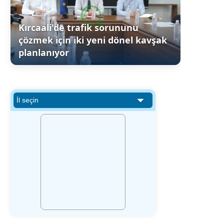
Kırcaali'de trafik sorununu
çözmek için iki yeni dönel kavşak
planlanıyor