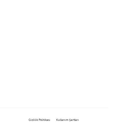
Gizlilik Politikası
Kullanım Şartları