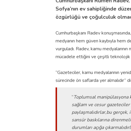
Cumhurbaşkanı Rumen Radev, Ul
Sofya’nın ev sahipliğinde düzen
özgürlüğü ve çoğulculuk olma
Cumhurbaşkanı Radev konuşmasında, 
medyanın hem güven kaybıyla hem de b
vurguladı. Radev, kamu medyalarının mal
mücadele ettiğini ve çeşitli teknolojik 
“Gazeteciler, kamu medyalarının yenid
sürecinde ön saflarda yer almalıdır” d
“
Toplumsal manipülasyona kar
sağlam ve cesur gazeteciler
paylaşmalıdırlar,bu gerçek, i
sansür baskılarına direnmeli
durumları açığa çıkarmalıdırl