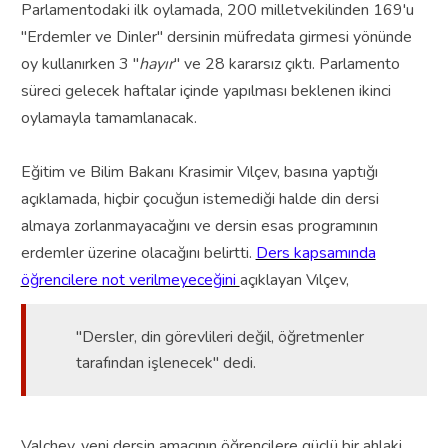
Parlamentodaki ilk oylamada, 200 milletvekilinden 169'u
"Erdemler ve Dinler" dersinin müfredata girmesi yönünde
oy kullanırken 3 "
hayır
" ve 28 kararsız çıktı. Parlamento
süreci gelecek haftalar içinde yapılması beklenen ikinci
oylamayla tamamlanacak.
Eğitim ve Bilim Bakanı Krasimir Vılçev, basına yaptığı
açıklamada, hiçbir çocuğun istemediği halde din dersi
almaya zorlanmayacağını ve dersin esas programının
erdemler üzerine olacağını belirtti.
Ders kapsamında
öğrencilere not verilmeyeceğini
açıklayan Vılçev,
"Dersler, din görevlileri değil, öğretmenler
tarafından işlenecek" dedi.
Valchev, yeni dersin amacının öğrencilere güçlü bir ahlaki